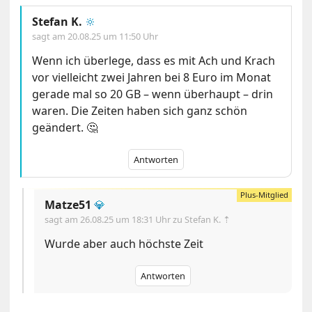
Stefan K.
🔆
sagt am
20.08.25 um 11:50 Uhr
Wenn ich überlege, dass es mit Ach und Krach
vor vielleicht zwei Jahren bei 8 Euro im Monat
gerade mal so 20 GB – wenn überhaupt – drin
waren. Die Zeiten haben sich ganz schön
geändert. 🤔
Antworten
Matze51
💎
sagt am
26.08.25 um 18:31 Uhr
zu Stefan K. ⇡
Wurde aber auch höchste Zeit
Antworten