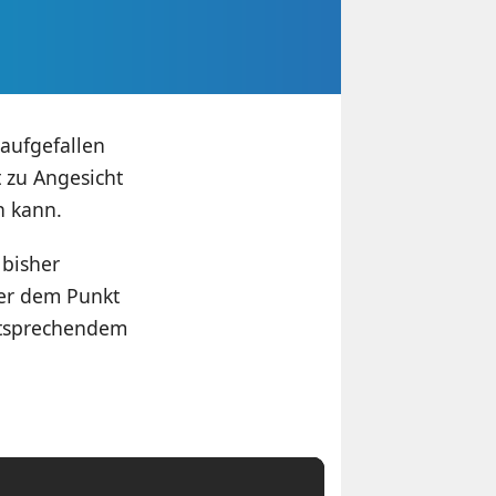
aufgefallen
t zu Angesicht
n kann.
 bisher
er dem Punkt
ntsprechendem