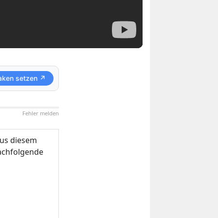
aken setzen ↗
Fehler melden
us diesem
nachfolgende