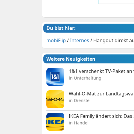
Du bist hier:
mobiFlip
/
Internes
/
Hangout direkt a
Weitere Neuigkeiten
1&1 verschenkt TV-Paket an
in Unterhaltung
Wahl-O-Mat zur Landtagswahl
in Dienste
IKEA Family ändert sich: Da
in Handel