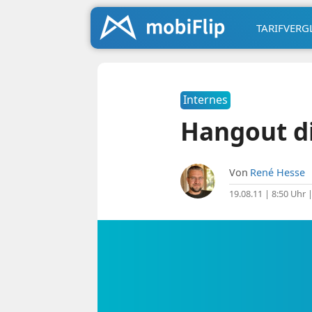
TARIFVERG
Internes
Hangout di
Von
René Hesse
19.08.11 | 8:50 Uhr