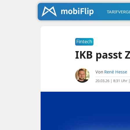
TARIFVERG
Fintech
IKB passt 
Von
René Hesse
20.03.26 | 8:31 Uhr