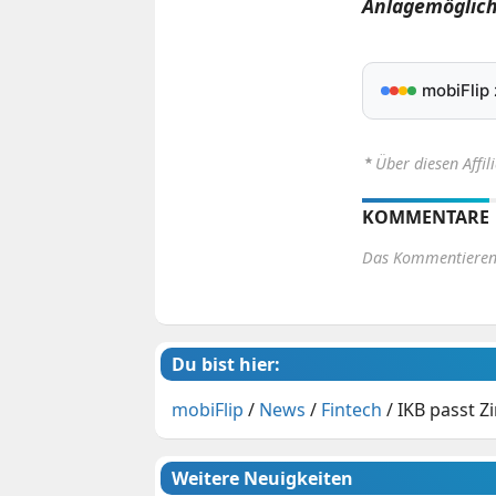
Anlagemöglich
mobiFlip
⋆
Über diesen Affil
KOMMENTARE
Das Kommentieren 
Du bist hier:
mobiFlip
/
News
/
Fintech
/
IKB passt Z
Weitere Neuigkeiten