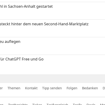
 in Sachsen-Anhalt gestartet
s steckt hinter dem neuen Second-Hand-Marktplatz
neu auflegen
 für ChatGPT Free und Go
er
Themen
Kontakt
Tipp senden
Folgen
Bedanken
D
ws
Testberichte
Ticker
Tarifvergleich
Tarife
Deals
Mob