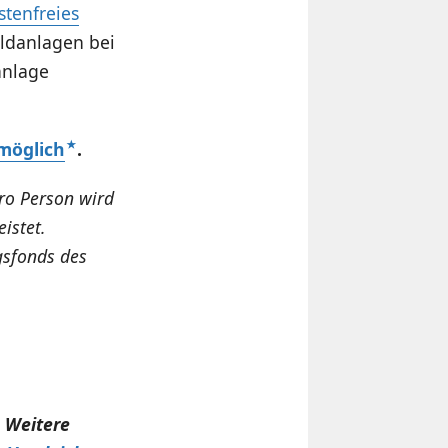
stenfreies
eldanlagen bei
anlage
 möglich
.
ro Person wird
istet.
gsfonds des
. Weitere