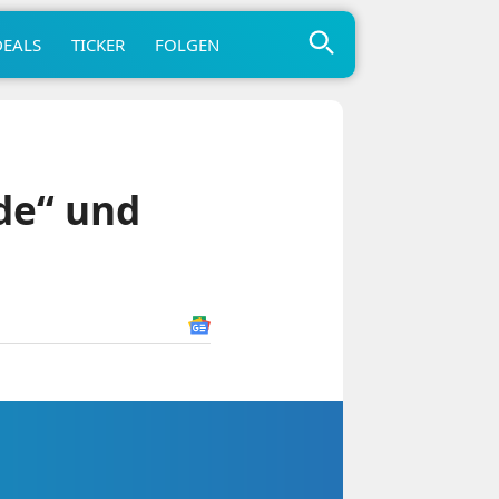
DEALS
TICKER
FOLGEN
de“ und