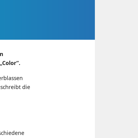
en
„Color“.
erblassen
schreibt die
rschiedene