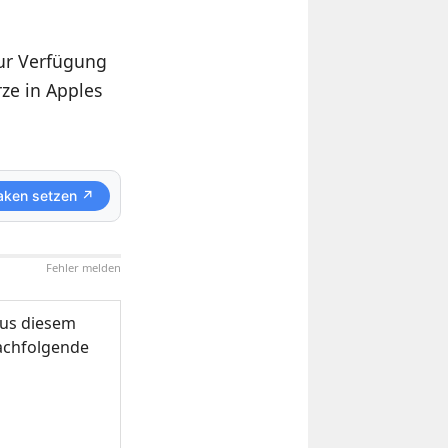
zur Verfügung
rze in Apples
aken setzen ↗
Fehler melden
us diesem
nachfolgende