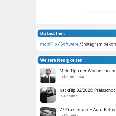
Du bist hier:
mobiFlip
/
Software
/
Instagram bekom
Weitere Neuigkeiten
Mein Tipp der Woche: Incepti
in Kommentar
backFlip 32/2026: Preisschoc
in Gaming
77 Prozent der E-Auto-Batter
in Mobilität