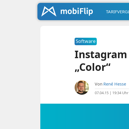
TARIFVERG
Software
Instagram
„Color“
Von
René Hesse
07.04.15 | 19:34 Uhr