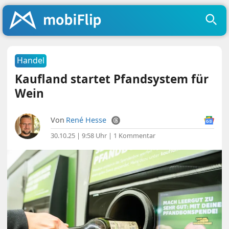
Handel
Kaufland startet Pfandsystem für
Wein
Von
René Hesse
30.10.25 | 9:58 Uhr
|
1 Kommentar