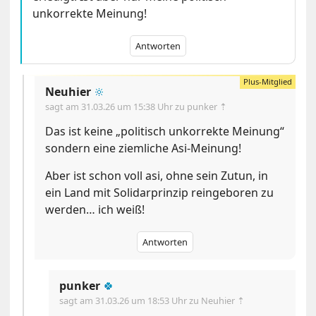
unkorrekte Meinung!
Antworten
Neuhier
🔆
sagt am
31.03.26 um 15:38 Uhr
zu punker ⇡
Das ist keine „politisch unkorrekte Meinung“
sondern eine ziemliche Asi-Meinung!
Aber ist schon voll asi, ohne sein Zutun, in
ein Land mit Solidarprinzip reingeboren zu
werden… ich weiß!
Antworten
punker
🍀
sagt am
31.03.26 um 18:53 Uhr
zu Neuhier ⇡