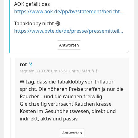
AOK gefällt das
https://www.aok.de/pp/bv/statement/bericht-der-finanzkommission/
Tabaklobby nicht 😄
https://www.bvte.de/de/presse/pressemitteilung/kritik-an-gkv-reformplaenen
Antworten
rot
🏅
sagt am
30.03.26 um 16:51 Uhr
zu Mårtiň ⇡
Witzig, dass die Tabaklobby von Inflation
spricht. Die höheren Preise treffen ja nur die
Raucher – und die rauchen freiwilig.
Gleichzeitig verursacht Rauchen krasse
Kosten im Gesundheitswesen, direkt und
indirekt, aktiv und passiv.
Antworten