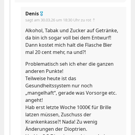
Denis
🎖
sagt am
30.03.26 um 18:30 Uhr
zu rot ⇡
Alkohol, Tabak und Zucker auf Getränke,
da bin ich sogar voll bei dem Entwurf!
Dann kostet mich halt die Flasche Bier
mal 20 cent mehr, na und?!
Problematisch seh ich eher die ganzen
anderen Punkte!
Teilweise heute ist das
Gesundheitssystem nur noch
„mangelhaft“, gerade was Vorsorge etc.
angeht!
Hab erst letzte Woche 1000€ für Brille
latzen müssen, Zuschuss der
Krankenkasse?! Nada! Zu wenig
Änderungen der Dioptrien.