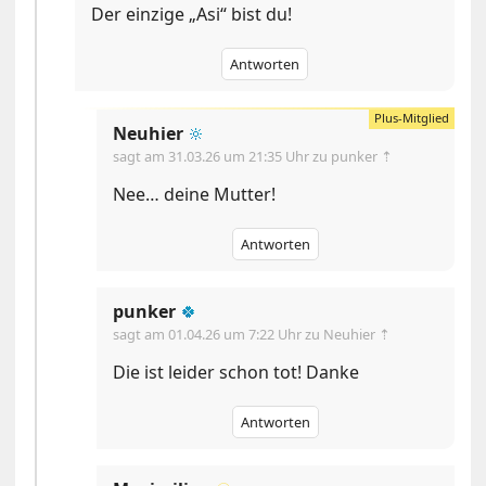
Der einzige „Asi“ bist du!
Antworten
Neuhier
🔆
sagt am
31.03.26 um 21:35 Uhr
zu punker ⇡
Nee… deine Mutter!
Antworten
punker
🍀
sagt am
01.04.26 um 7:22 Uhr
zu Neuhier ⇡
Die ist leider schon tot! Danke
Antworten