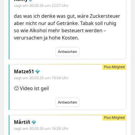
sagt am
30.03.26 um 22:57 Uhr
das was ich denke was gut, wäre Zuckersteuer
aber nicht nur auf Getränke. Tabak soll ruhig
so wie Alkohol mehr besteuert werden –
verursachen ja hohe Kosten.
Antworten
Matze51
💎
sagt am
30.03.26 um 19:04 Uhr
🙂 Video ist geil
Antworten
Mårtiň
💎
sagt am
30.03.26 um 16:26 Uhr