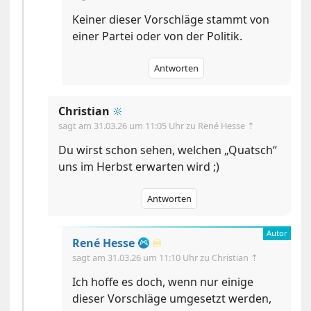
Keiner dieser Vorschläge stammt von
einer Partei oder von der Politik.
Antworten
Christian
🔆
sagt am
31.03.26 um 11:05 Uhr
zu René Hesse ⇡
Du wirst schon sehen, welchen „Quatsch“
uns im Herbst erwarten wird ;)
Antworten
René Hesse
♾️
sagt am
31.03.26 um 11:10 Uhr
zu Christian ⇡
Ich hoffe es doch, wenn nur einige
dieser Vorschläge umgesetzt werden,