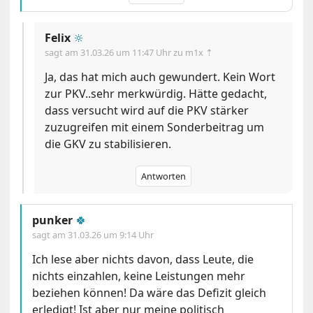
Felix
🔆
sagt am
31.03.26 um 11:47 Uhr
zu m1x ⇡
Ja, das hat mich auch gewundert. Kein Wort
zur PKV..sehr merkwürdig. Hätte gedacht,
dass versucht wird auf die PKV stärker
zuzugreifen mit einem Sonderbeitrag um
die GKV zu stabilisieren.
Antworten
punker
🍀
sagt am
31.03.26 um 9:14 Uhr
Ich lese aber nichts davon, dass Leute, die
nichts einzahlen, keine Leistungen mehr
beziehen können! Da wäre das Defizit gleich
erledigt! Ist aber nur meine politisch