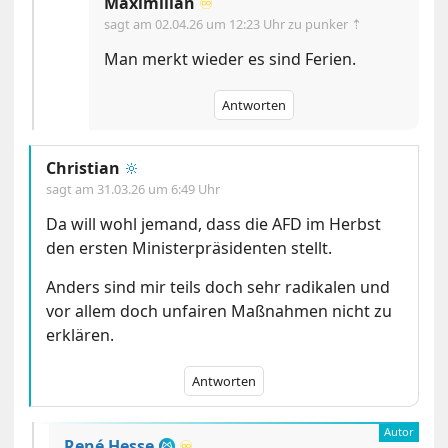
Maximilian
♾️
sagt am
02.04.26 um 12:23 Uhr
zu punker ⇡
Man merkt wieder es sind Ferien.
Antworten
Christian
🔆
sagt am
31.03.26 um 6:49 Uhr
Da will wohl jemand, dass die AFD im Herbst
den ersten Ministerpräsidenten stellt.
Anders sind mir teils doch sehr radikalen und
vor allem doch unfairen Maßnahmen nicht zu
erklären.
Antworten
René Hesse
♾️