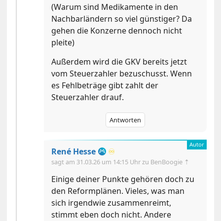
(Warum sind Medikamente in den
Nachbarländern so viel günstiger? Da
gehen die Konzerne dennoch nicht
pleite)
Außerdem wird die GKV bereits jetzt
vom Steuerzahler bezuschusst. Wenn
es Fehlbeträge gibt zahlt der
Steuerzahler drauf.
Antworten
René Hesse
♾️
sagt am
31.03.26 um 14:15 Uhr
zu BenBoogie ⇡
Einige deiner Punkte gehören doch zu
den Reformplänen. Vieles, was man
sich irgendwie zusammenreimt,
stimmt eben doch nicht. Andere