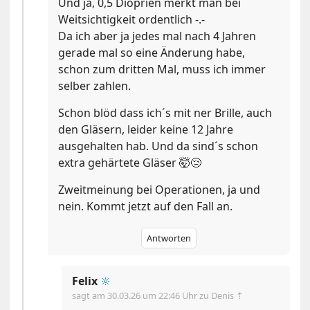
Und ja, 0,5 Dioprien merkt man bei
Weitsichtigkeit ordentlich -.-
Da ich aber ja jedes mal nach 4 Jahren
gerade mal so eine Änderung habe,
schon zum dritten Mal, muss ich immer
selber zahlen.
Schon blöd dass ich´s mit ner Brille, auch
den Gläsern, leider keine 12 Jahre
ausgehalten hab. Und da sind´s schon
extra gehärtete Gläser 🤯😢
Zweitmeinung bei Operationen, ja und
nein. Kommt jetzt auf den Fall an.
Antworten
Felix
🔆
sagt am
30.03.26 um 22:46 Uhr
zu Denis ⇡