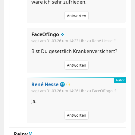
wäre ich sehr zufrieden.
Antworten
FaceOfIngo
🍀
sagt am
31.03.26 um 14:23 Uhr
zu René Hesse ⇡
Bist Du gesetzlich Krankenversichert?
Antworten
René Hesse
♾️
sagt am
31.03.26 um 14:26 Uhr
zu FaceOfIngo ⇡
Ja.
Antworten
Rainy
🎖