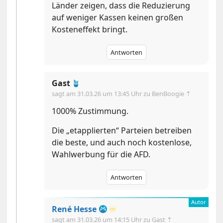
Länder zeigen, dass die Reduzierung
auf weniger Kassen keinen großen
Kosteneffekt bringt.
Antworten
Gast
🪴
sagt am
31.03.26 um 13:45 Uhr
zu BenBoogie ⇡
1000% Zustimmung.
Die „etapplierten“ Parteien betreiben
die beste, und auch noch kostenlose,
Wahlwerbung für die AFD.
Antworten
René Hesse
♾️
sagt am
31.03.26 um 14:15 Uhr
zu Gast ⇡