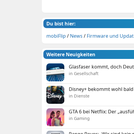
Du bist hier:
mobiFlip
/
News
/
Firmware und Updat
Weitere Neuigkeiten
Glasfaser kommt, doch Deuts
in Gesellschaft
Disney+ bekommt wohl bald 
in Dienste
GTA 6 bei Netflix: Der „ausfü
in Gaming
Range Rover: „Wir sind kein