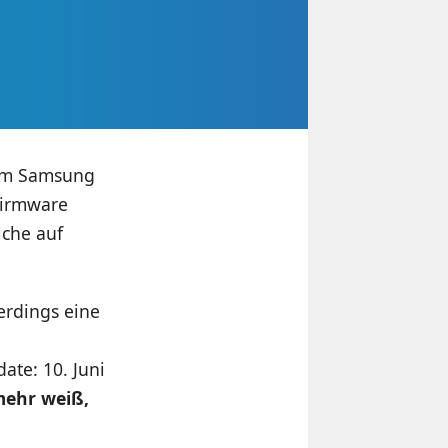
dem Samsung
Firmware
che auf
lerdings eine
date: 10. Juni
mehr weiß,