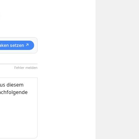
aken setzen ↗
Fehler melden
us diesem
nachfolgende