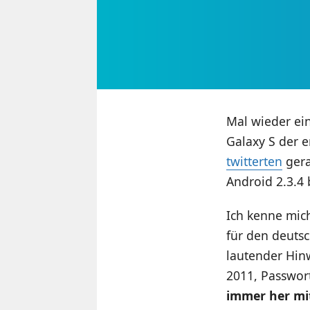
Mal wieder ei
Galaxy S der 
twitterten
gera
Android 2.3.4 
Ich kenne mich
für den deuts
lautender Hin
2011, Passwo
immer her mit