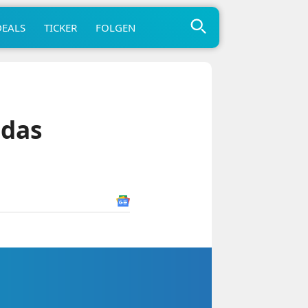
DEALS
TICKER
FOLGEN
 das