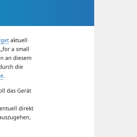
get
aktuell
„for a small
en an diesem
durch die
de
.
ll das Gerät
entuell direkt
 auszugehen,