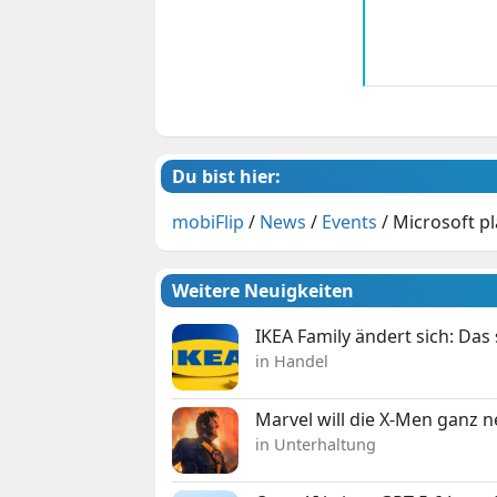
Du bist hier:
mobiFlip
/
News
/
Events
/
Microsoft pl
Weitere Neuigkeiten
IKEA Family ändert sich: Da
in Handel
Marvel will die X-Men ganz 
in Unterhaltung