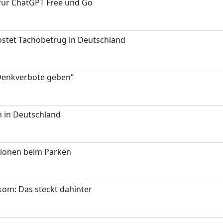
 für ChatGPT Free und Go
kostet Tachobetrug in Deutschland
 Denkverbote geben“
 in Deutschland
tionen beim Parken
om: Das steckt dahinter