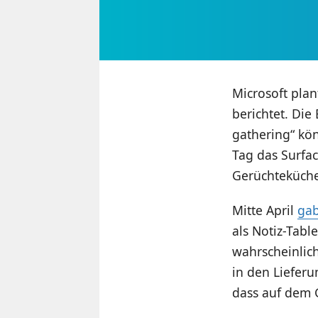
Microsoft pla
berichtet. Die
gathering“ kö
Tag das Surfac
Gerüchteküche
Mitte April
gab
als Notiz-Tabl
wahrscheinlich
in den Liefer
dass auf dem G