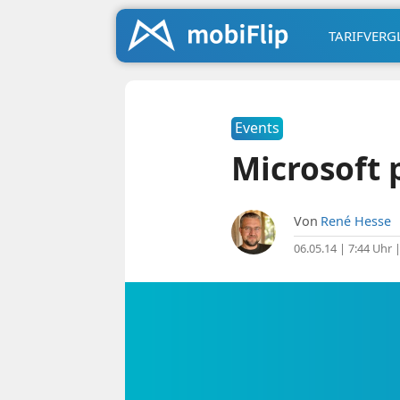
TARIFVERG
Events
Microsoft 
Von
René Hesse
06.05.14 | 7:44 Uhr