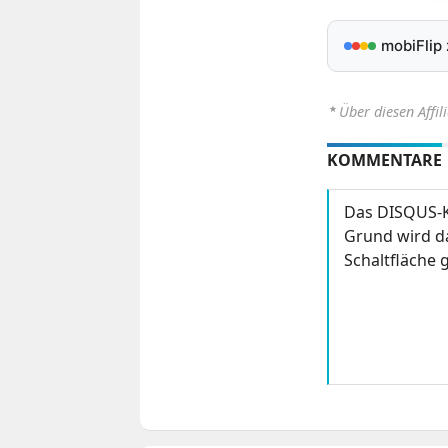
mobiFlip
⋆
Über diesen Affil
KOMMENTARE
Das DISQUS-K
Grund wird da
Schaltfläche g