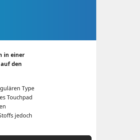
h in einer
 auf den
egulären Type
mes Touchpad
ren
Stoffs jedoch