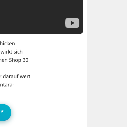
chicken
wirkt sich
chen Shop 30
r darauf wert
antara-
→