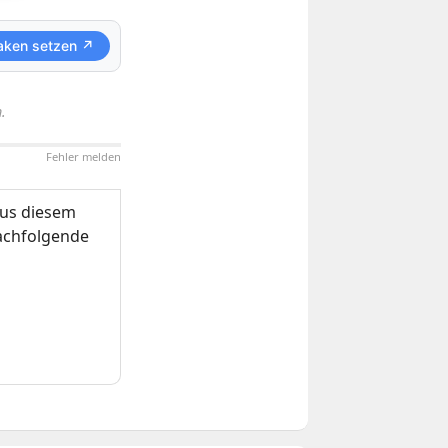
aken setzen ↗
.
Fehler melden
us diesem
nachfolgende