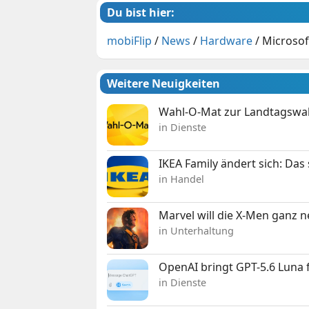
Du bist hier:
mobiFlip
/
News
/
Hardware
/
Microsof
Weitere Neuigkeiten
Wahl-O-Mat zur Landtagswahl
in Dienste
IKEA Family ändert sich: Da
in Handel
Marvel will die X-Men ganz 
in Unterhaltung
OpenAI bringt GPT-5.6 Luna
in Dienste