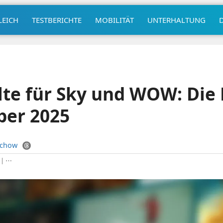
LEICH
TESTBERICHTE
MOBILITÄT
UNTERHALTUNG
te für Sky und WOW: Die 
er 2025
uchow
|
⋯