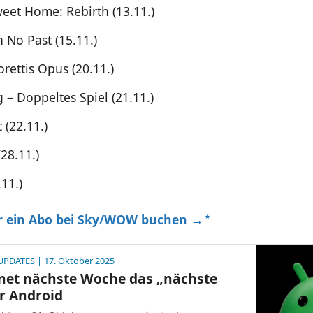
et Home: Rebirth (13.11.)
 No Past (15.11.)
rettis Opus (20.11.)
 – Doppeltes Spiel (21.11.)
c (22.11.)
28.11.)
11.)
hr ein Abo bei Sky/WOW buchen →
UPDATES
| 17. Oktober 2025
fnet nächste Woche das „nächste
ür Android