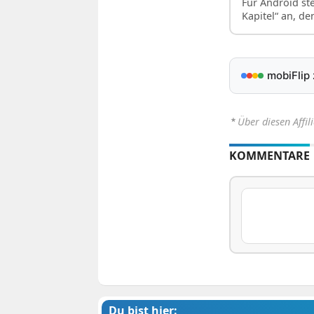
Für Android st
Kapitel“ an, d
mobiFlip
⋆
Über diesen Affil
KOMMENTARE
Du bist hier: