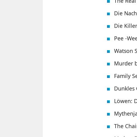
The Real
Die Nacht
Die Kille
Pee -Wee 
Watson S
Murder b
Family Se
Dunkles 
Löwen: D
Mythenja
The Chai