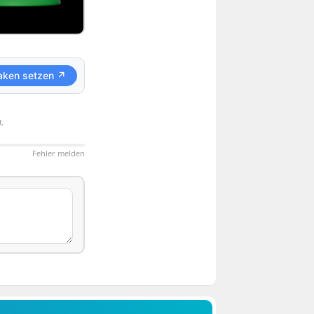
aken setzen ↗
.
Fehler melden