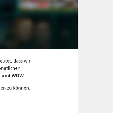
utet, dass wir
onatlichen
ky und WOW
.
hen zu können.