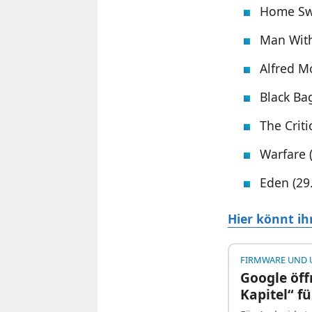
Home Swe
Man With
Alfred Mo
Black Bag
The Criti
Warfare (
Eden (29.
Hier könnt i
FIRMWARE UND 
Google öf
Kapitel“ f