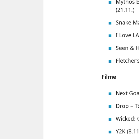
Mythos B
(21.11.)
Snake Ma
I Love LA
Seen & He
Fletcher’
Filme
Next Goal
Drop – Tö
Wicked: 
Y2K (8.11