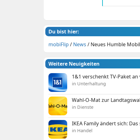
Du bist hier:
mobiFlip
/
News
/
Neues Humble Mobile
Weitere Neuigkeiten
1&1 verschenkt TV-Paket an
in Unterhaltung
Wahl-O-Mat zur Landtagswahl
in Dienste
IKEA Family ändert sich: Da
in Handel