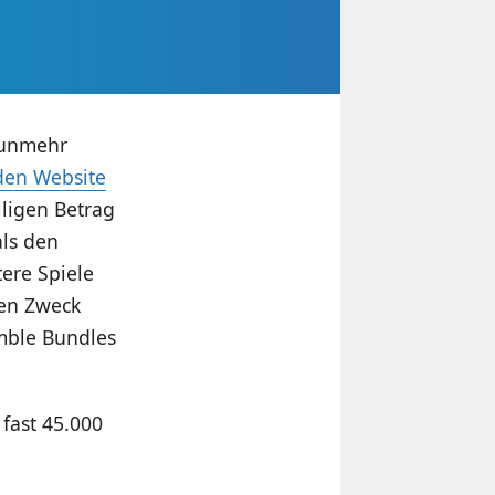
nunmehr
den Website
lligen Betrag
als den
tere Spiele
gen Zweck
umble Bundles
 fast 45.000