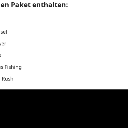
len Paket enthalten:
sel
wer
o
us Fishing
 Rush