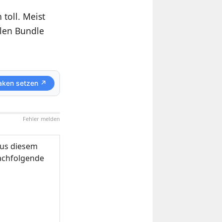
toll. Meist
llen Bundle
aken setzen ↗
Fehler melden
us diesem
nachfolgende