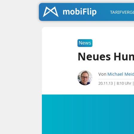
TARIFVERG
News
Neues Hum
Von
Michael Meid
20.11.13 | 8:10 Uhr