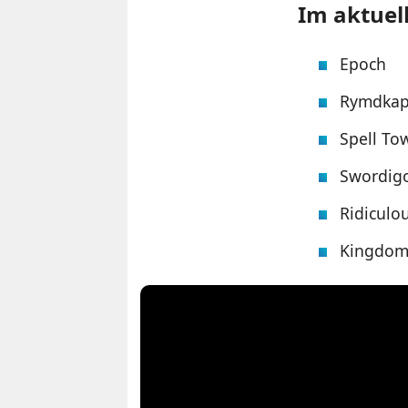
Im aktuel
Epoch
Rymdkap
Spell To
Swordig
Ridiculo
Kingdom