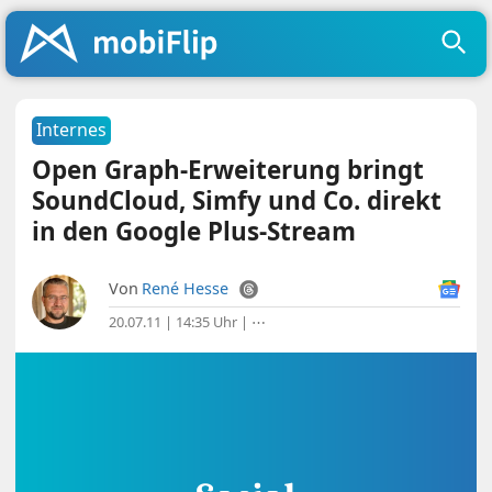
Internes
Open Graph-Erweiterung bringt
SoundCloud, Simfy und Co. direkt
in den Google Plus-Stream
Von
René Hesse
20.07.11 | 14:35 Uhr
|
⋯