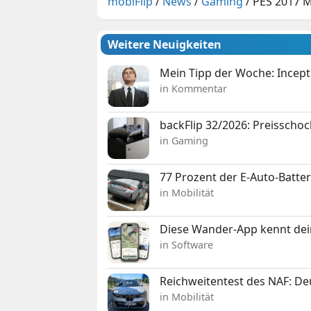
mobiFlip
/
News
/
Gaming
/
PES 2017 M
Weitere Neuigkeiten
Mein Tipp der Woche: Incepti
in Kommentar
backFlip 32/2026: Preisschoc
in Gaming
77 Prozent der E-Auto-Batter
in Mobilität
Diese Wander-App kennt deine
in Software
Reichweitentest des NAF: D
in Mobilität