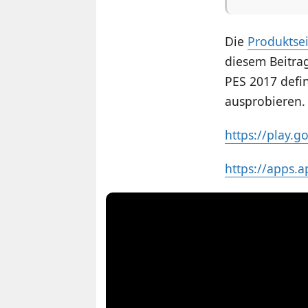
Die
Produktsei
diesem Beitrag
PES 2017 defin
ausprobieren.
https://play.
https://apps.