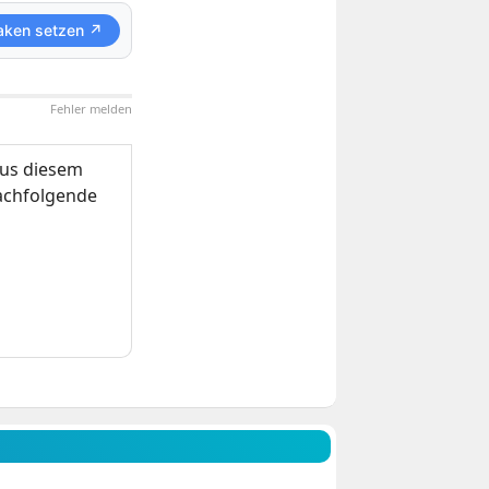
aken setzen ↗
Fehler melden
us diesem
nachfolgende