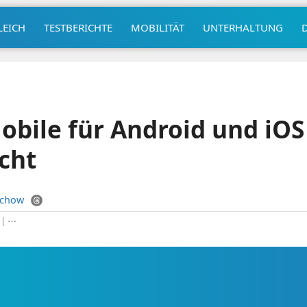
LEICH
TESTBERICHTE
MOBILITÄT
UNTERHALTUNG
obile für Android und iOS
icht
uchow
|
⋯