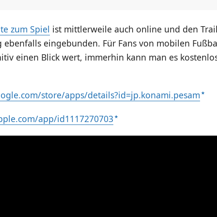
te zum Spiel
ist mittlerweile auch online und den Trai
 ebenfalls eingebunden. Für Fans von mobilen Fußbal
itiv einen Blick wert, immerhin kann man es kostenlo
google.com/store/apps/details?id=jp.konami.pesam
apple.com/app/id1117270703