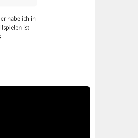
ler habe ich in
lspielen ist
s