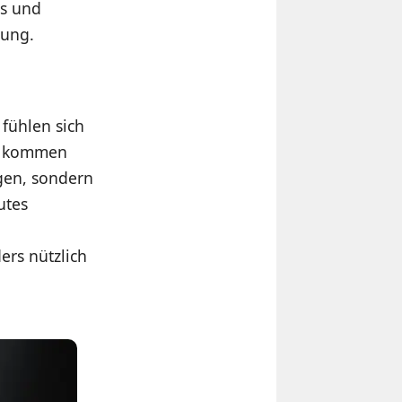
us und
gung.
fühlen sich
en kommen
ogen, sondern
utes
ers nützlich