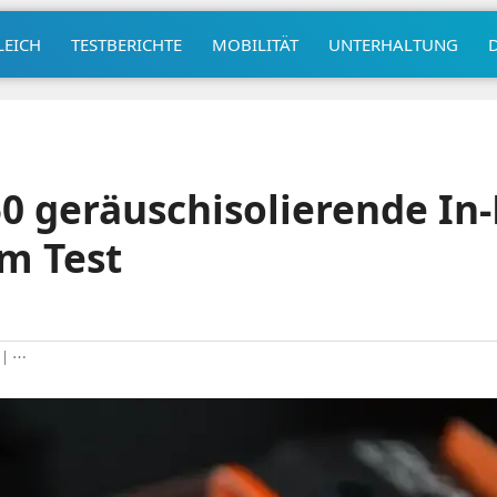
LEICH
TESTBERICHTE
MOBILITÄT
UNTERHALTUNG
 geräuschisolierende In-
m Test
|
⋯