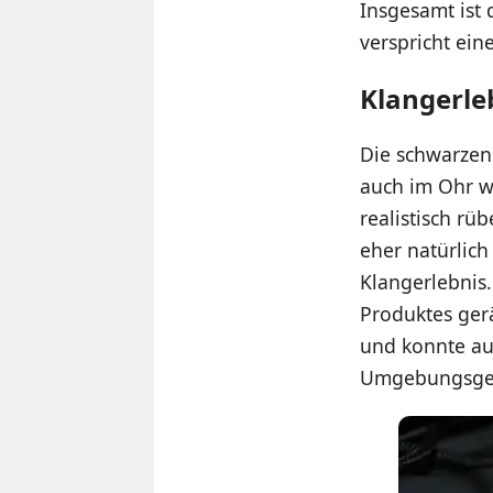
Insgesamt ist 
verspricht ein
Klangerl
Die schwarzen
auch im Ohr w
realistisch rü
eher natürlich
Klangerlebnis
Produktes gerä
und konnte auc
Umgebungsgerä