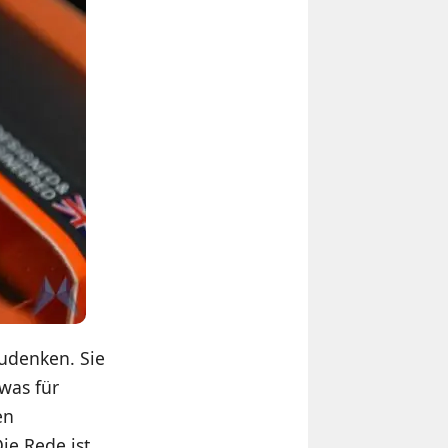
zudenken. Sie
was für
en
ie Rede ist