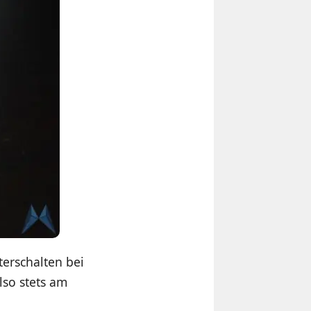
erschalten bei
lso stets am