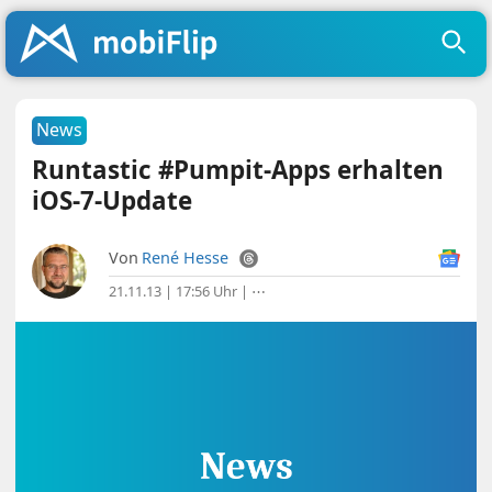
News
Runtastic #Pumpit-Apps erhalten
iOS-7-Update
Von
René Hesse
21.11.13 | 17:56 Uhr
|
⋯