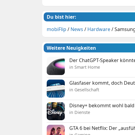
Du bist hier:
mobiFlip
/
News
/
Hardware
/
Samsung 
Weitere Neuigkeiten
Der ChatGPT-Speaker könnte
in Smart Home
Glasfaser kommt, doch Deuts
in Gesellschaft
Disney+ bekommt wohl bald 
in Dienste
GTA 6 bei Netflix: Der „ausfü
in Gaming