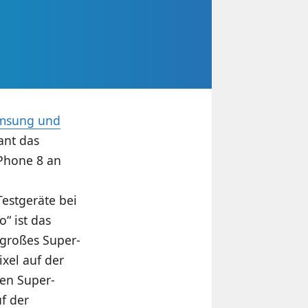
amsung und
ant das
Phone 8 an
estgeräte bei
“ ist das
 großes Super-
xel auf der
ßen Super-
f der