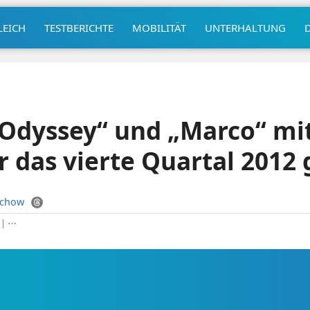
LEICH
TESTBERICHTE
MOBILITÄT
UNTERHALTUNG
Odyssey“ und „Marco“ mi
r das vierte Quartal 2012
uchow
|
⋯