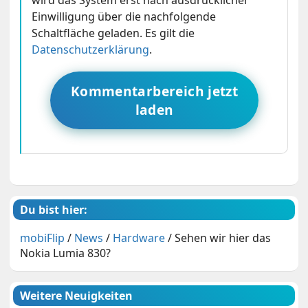
wird das System erst nach ausdrücklicher
Einwilligung über die nachfolgende
Schaltfläche geladen. Es gilt die
Datenschutzerklärung
.
Kommentarbereich jetzt
laden
Du bist hier:
mobiFlip
/
News
/
Hardware
/
Sehen wir hier das
Nokia Lumia 830?
Weitere Neuigkeiten