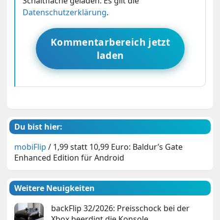
Schaltfläche geladen. Es gilt die
Datenschutzerklärung
.
Kommentarbereich jetzt
laden
Du bist hier:
mobiFlip
/
1,99 statt 10,99 Euro: Baldur’s Gate
Enhanced Edition für Android
Weitere Neuigkeiten
backFlip 32/2026: Preisschock bei der
Xbox beerdigt die Konsole