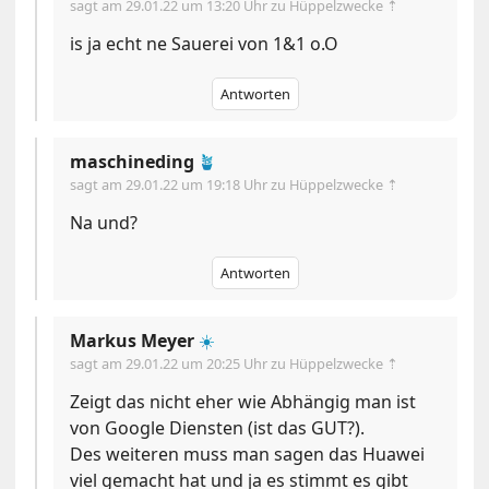
sagt am
29.01.22 um 13:20 Uhr
zu Hüppelzwecke ⇡
is ja echt ne Sauerei von 1&1 o.O
Antworten
maschineding
🪴
sagt am
29.01.22 um 19:18 Uhr
zu Hüppelzwecke ⇡
Na und?
Antworten
Markus Meyer
☀️
sagt am
29.01.22 um 20:25 Uhr
zu Hüppelzwecke ⇡
Zeigt das nicht eher wie Abhängig man ist
von Google Diensten (ist das GUT?).
Des weiteren muss man sagen das Huawei
viel gemacht hat und ja es stimmt es gibt