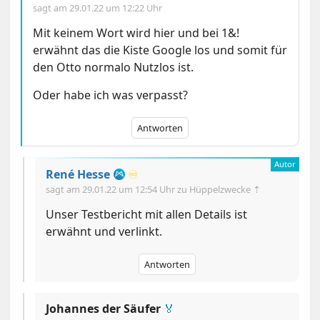
sagt am
29.01.22 um 12:22 Uhr
Mit keinem Wort wird hier und bei 1&!
erwähnt das die Kiste Google los und somit für
den Otto normalo Nutzlos ist.
Oder habe ich was verpasst?
Antworten
René Hesse
♾️
sagt am
29.01.22 um 12:54 Uhr
zu Hüppelzwecke ⇡
Unser Testbericht mit allen Details ist
erwähnt und verlinkt.
Antworten
Johannes der Säufer
🏅