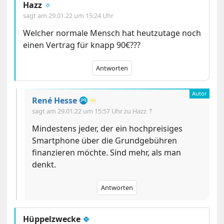
Hazz
🔅
sagt am
29.01.22 um 15:24 Uhr
Welcher normale Mensch hat heutzutage noch
einen Vertrag für knapp 90€???
Antworten
René Hesse
♾️
sagt am
29.01.22 um 15:57 Uhr
zu Hazz ⇡
Mindestens jeder, der ein hochpreisiges
Smartphone über die Grundgebühren
finanzieren möchte. Sind mehr, als man
denkt.
Antworten
Hüppelzwecke
🍀