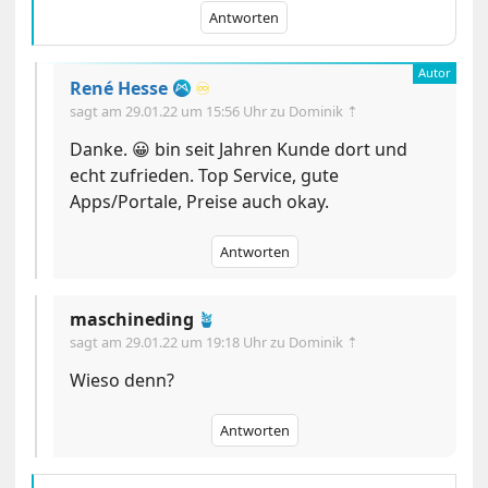
Antworten
René Hesse
♾️
sagt am
29.01.22 um 15:56 Uhr
zu Dominik ⇡
Danke. 😀 bin seit Jahren Kunde dort und
echt zufrieden. Top Service, gute
Apps/Portale, Preise auch okay.
Antworten
maschineding
🪴
sagt am
29.01.22 um 19:18 Uhr
zu Dominik ⇡
Wieso denn?
Antworten