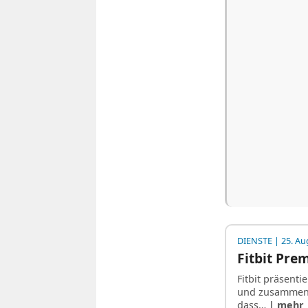
DIENSTE
| 25. Au
Fitbit Pre
Fitbit präsent
und zusammen 
dass…
| mehr