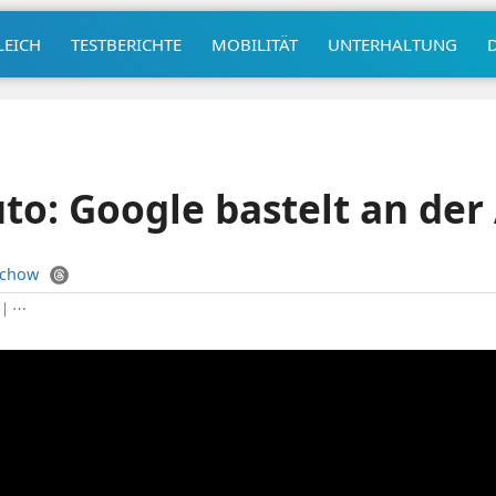
LEICH
TESTBERICHTE
MOBILITÄT
UNTERHALTUNG
to: Google bastelt an der
uchow
|
⋯