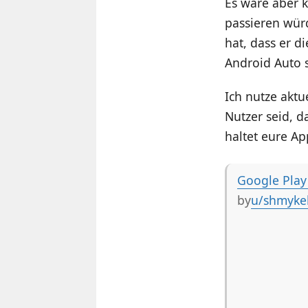
Es wäre aber 
passieren würd
hat, dass er d
Android Auto 
Ich nutze aktu
Nutzer seid, 
haltet eure Ap
Google Play 
by
u/shmyke