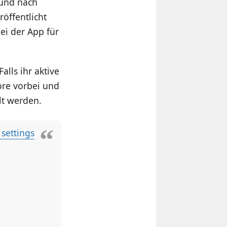
 und nach
röffentlicht
bei der App für
alls ihr aktive
ore vorbei und
lt werden.
 settings