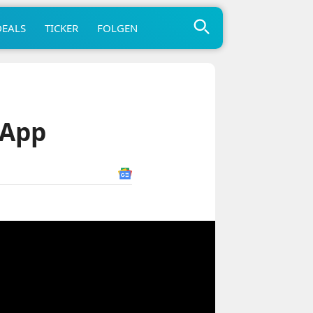
DEALS
TICKER
FOLGEN
 App