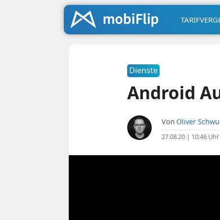
TARIFVERG
Dienste
Android Au
Von
Oliver Schw
27.08.20 | 10:46 Uhr