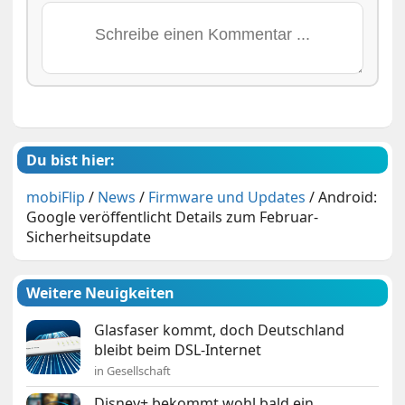
Du bist hier:
mobiFlip
/
News
/
Firmware und Updates
/
Android:
Google veröffentlicht Details zum Februar-
Sicherheitsupdate
Weitere Neuigkeiten
Glasfaser kommt, doch Deutschland
bleibt beim DSL-Internet
in Gesellschaft
Disney+ bekommt wohl bald ein