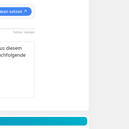
aken setzen ↗
Fehler melden
us diesem
nachfolgende