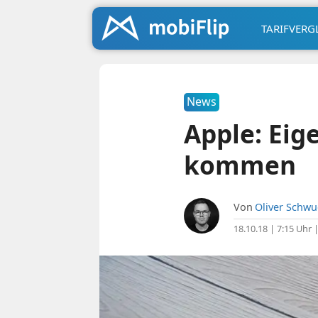
TARIFVERG
News
Apple: Eig
kommen
Von
Oliver Schw
18.10.18 | 7:15 Uhr