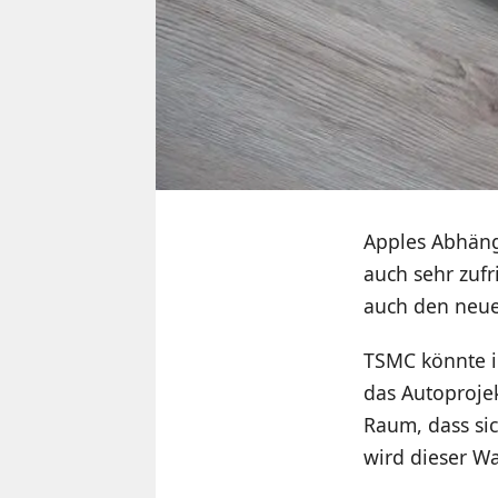
Apples Abhäng
auch sehr zufr
auch den neue
TSMC könnte in
das Autoprojek
Raum, dass si
wird dieser Wa