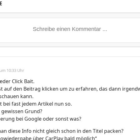
E
 um 10:33 Uhr
der Click Bait.
t auf den Beitrag klicken um zu erfahren, das dann irgen
 schauen kann.
t bei fast jedem Artikel nun so.
n gewissen Grund?
ierung bei Google oder sonst was?
n diese Info nicht gleich schon in den Titel packen?
deowiedergabe über CarPlay bald möglich“