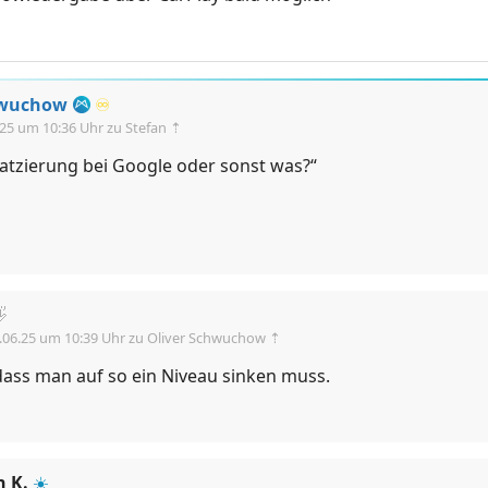
hwuchow
♾️
.25 um 10:36 Uhr
zu Stefan ⇡
latzierung bei Google oder sonst was?“

.06.25 um 10:39 Uhr
zu Oliver Schwuchow ⇡
dass man auf so ein Niveau sinken muss.
n K.
☀️