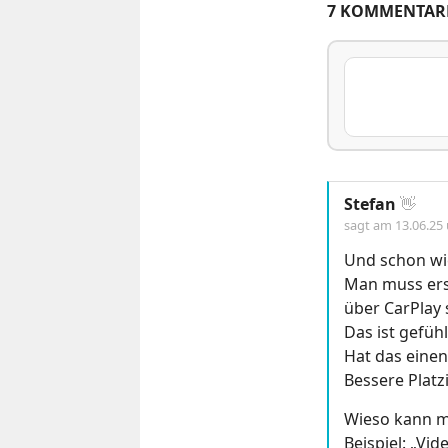
7 KOMMENTAR
Stefan
👋
sagt am
13.06.25
Und schon wie
Man muss ers
über CarPlay
Das ist gefühl
Hat das eine
Bessere Platz
Wieso kann ma
Beispiel: „Vi