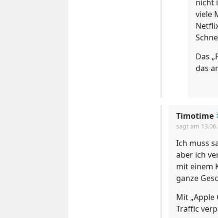
nicht
viele
Netfli
Schnel
Das „
das a
Timotime
sagt am
13.06
Ich muss sa
aber ich v
mit einem K
ganze Gesch
Mit „Apple 
Traffic verp