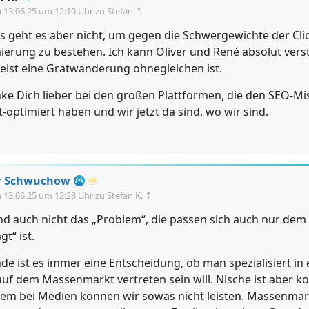
m
13.06.25 um 12:10 Uhr
zu Stefan ⇡
s geht es aber nicht, um gegen die Schwergewichte der Clic
ierung zu bestehen. Ich kann Oliver und René absolut vers
eist eine Gratwanderung ohnegleichen ist.
ke Dich lieber bei den großen Plattformen, die den SEO-Mi
-optimiert haben und wir jetzt da sind, wo wir sind.
er Schwuchow
♾️
m
13.06.25 um 12:28 Uhr
zu Stefan K. ⇡
ind auch nicht das „Problem“, die passen sich auch nur dem
gt“ ist.
de ist es immer eine Entscheidung, ob man spezialisiert in 
auf dem Massenmarkt vertreten sein will. Nische ist aber 
llem bei Medien können wir sowas nicht leisten. Massenmark