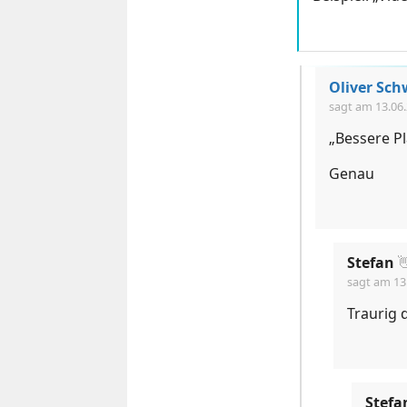
Oliver Sc
sagt am
13.06
„Bessere P
Genau
Stefan

sagt am
13
Traurig 
Stefa