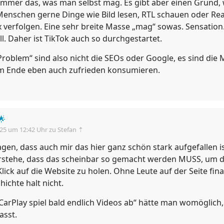
 immer das, was man selbst mag. Es gibt aber einen Grund
 Menschen gerne Dinge wie Bild lesen, RTL schauen oder Rea
x verfolgen. Eine sehr breite Masse „mag“ sowas. Sensation
l. Daher ist TikTok auch so durchgestartet.
Problem“ sind also nicht die SEOs oder Google, es sind die
m Ende eben auch zufrieden konsumieren.
🌟
.25 um 12:42 Uhr
zu Stefan ⇡
gen, dass auch mir das hier ganz schön stark aufgefallen is
erstehe, dass das scheinbar so gemacht werden MUSS, um d
lick auf die Website zu holen. Ohne Leute auf der Seite fina
ichte halt nicht.
CarPlay spiel bald endlich Videos ab“ hätte man womöglich,
asst.