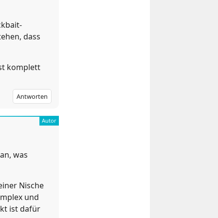
kbait-
tehen, dass
st komplett
Antworten
 an, was
einer Nische
komplex und
t ist dafür