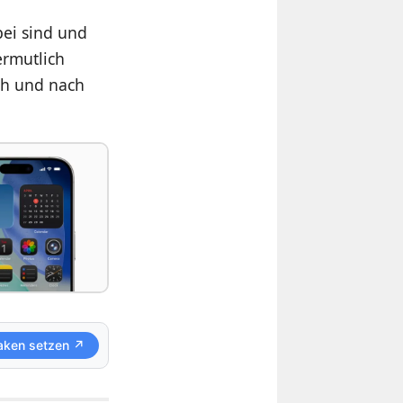
bei sind und
ermutlich
ach und nach
aken setzen ↗