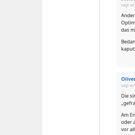
sagt a
Ander
Optim
das m
Bedan
kaputt
Oliv
sagt a
Die s
„gefra
Am En
oder 
vor a