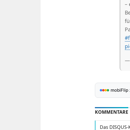
– 
Be
fü
Pa
#f
pi
—
mobiFlip
KOMMENTARE
Das DISQUS-K