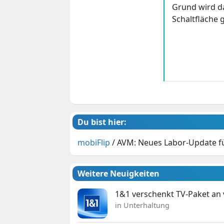
Grund wird da
Schaltfläche g
Du bist hier:
mobiFlip
/
AVM: Neues Labor-Update fü
Weitere Neuigkeiten
1&1 verschenkt TV-Paket an
in Unterhaltung