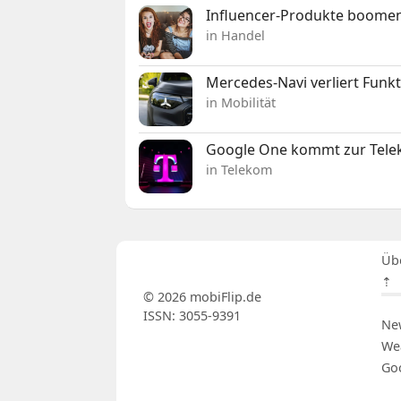
Influencer-Produkte boomen
in Handel
Mercedes-Navi verliert Funk
in Mobilität
Google One kommt zur Telek
in Telekom
Üb
⇡
© 2026 mobiFlip.de
ISSN: 3055-9391
Ne
We
Go