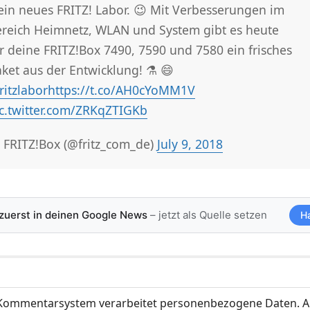
ein neues FRITZ! Labor. 😉 Mit Verbesserungen im
reich Heimnetz, WLAN und System gibt es heute
r deine FRITZ!Box 7490, 7590 und 7580 ein frisches
ket aus der Entwicklung! ⚗️ 😄
ritzlabor
https://t.co/AH0cYoMM1V
c.twitter.com/ZRKqZTIGKb
 FRITZ!Box (@fritz_com_de)
July 9, 2018
 zuerst in deinen Google News
– jetzt als Quelle setzen
H
ommentarsystem verarbeitet personenbezogene Daten. A