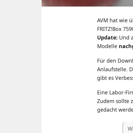
AVM hat wie ü
FRITZ!Box 759
Update:
Und a
Modelle
nach
Für den Downl
Anlaufstelle. 
gibt es Verbe
Eine Labor-Fir
Zudem sollte 
gedacht werd
W