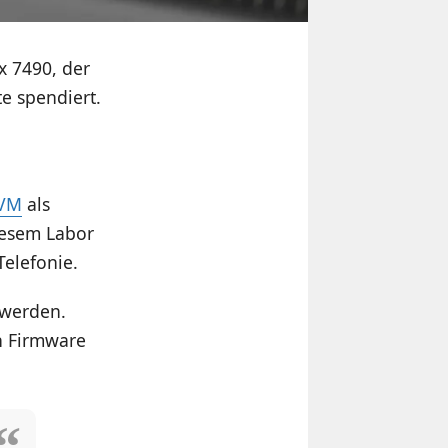
 7490, der
e spendiert.
AVM
als
diesem Labor
elefonie.
 werden.
n Firmware