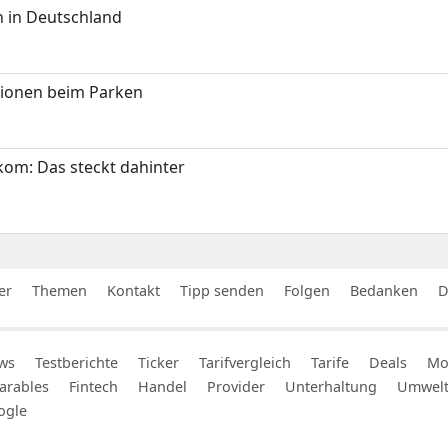
 in Deutschland
tionen beim Parken
om: Das steckt dahinter
er
Themen
Kontakt
Tipp senden
Folgen
Bedanken
D
ws
Testberichte
Ticker
Tarifvergleich
Tarife
Deals
Mob
arables
Fintech
Handel
Provider
Unterhaltung
Umwel
ogle