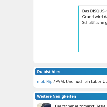
Das DISQUS-K
Grund wird da
Schaltfläche g
Du bist hier:
mobiFlip
/
AVM: Und noch ein Labor-Up
Weitere Neuigkeiten
Deutscher Automarkt: Tesla,