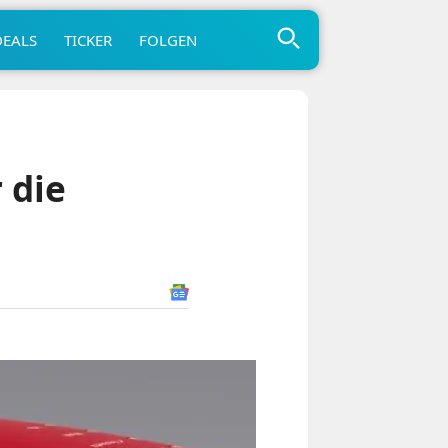
DEALS
TICKER
FOLGEN
 die