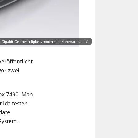
t Gigabit-Geschwindigkeit, modernste Hardware und V…
eröffentlicht.
vor zwei
Box 7490. Man
lich testen
date
 System.