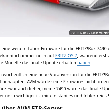
Die FRITZ!Box 7490 kombinier
eine weitere Labor-Firmware für die FRITZ!Box 7490 v
bekanntlich immer noch auf
FRITZ!OS 7
, während erst 
e Modelle das finale Update erhalten
haben
.
 wöchentlich eine neue Vorabversion für die FRITZ!
ht behaupten, AVM würde seine Firmwares nicht ordent
wäre zwar auch lieber, meine 7490 wurde das finale Up
r noch wichtiger ist mir ein stabiles und fehlerfreies
 über AVM FTP-Server