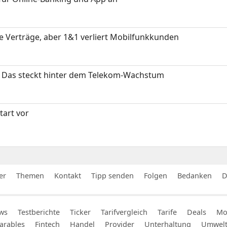
ue Verträge, aber 1&1 verliert Mobilfunkkunden
z: Das steckt hinter dem Telekom-Wachstum
art vor
er
Themen
Kontakt
Tipp senden
Folgen
Bedanken
D
ws
Testberichte
Ticker
Tarifvergleich
Tarife
Deals
Mob
arables
Fintech
Handel
Provider
Unterhaltung
Umwel