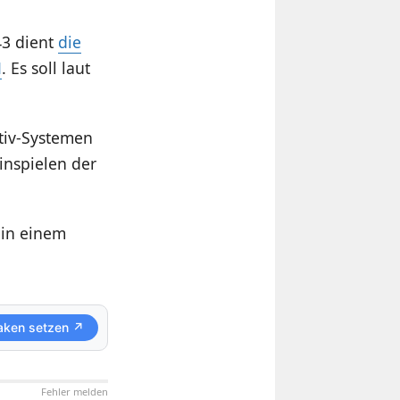
43 dient
die
M
. Es soll laut
ktiv-Systemen
inspielen der
 in einem
aken setzen ↗
Fehler melden