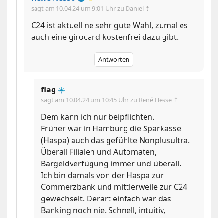
sagt am
10.04.24 um 9:01 Uhr
zu Daniel ⇡
C24 ist aktuell ne sehr gute Wahl, zumal es
auch eine girocard kostenfrei dazu gibt.
Antworten
flag
☀️
sagt am
10.04.24 um 10:45 Uhr
zu René Hesse ⇡
Dem kann ich nur beipflichten.
Früher war in Hamburg die Sparkasse
(Haspa) auch das gefühlte Nonplusultra.
Überall Filialen und Automaten,
Bargeldverfügung immer und überall.
Ich bin damals von der Haspa zur
Commerzbank und mittlerweile zur C24
gewechselt. Derart einfach war das
Banking noch nie. Schnell, intuitiv,