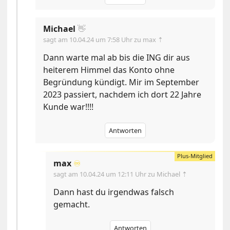
Michael
👋
sagt am
10.04.24 um 7:58 Uhr
zu max ⇡
Dann warte mal ab bis die ING dir aus
heiterem Himmel das Konto ohne
Begründung kündigt. Mir im September
2023 passiert, nachdem ich dort 22 Jahre
Kunde war!!!!
Antworten
max
♾️
sagt am
10.04.24 um 12:11 Uhr
zu Michael ⇡
Dann hast du irgendwas falsch
gemacht.
Antworten