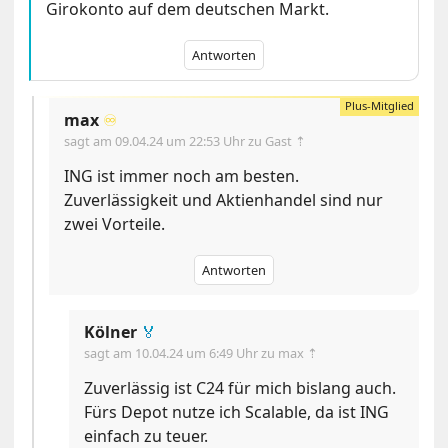
Girokonto auf dem deutschen Markt.
Antworten
max
♾️
sagt am
09.04.24 um 22:53 Uhr
zu Gast ⇡
ING ist immer noch am besten.
Zuverlässigkeit und Aktienhandel sind nur
zwei Vorteile.
Antworten
Kölner
🏅
sagt am
10.04.24 um 6:49 Uhr
zu max ⇡
Zuverlässig ist C24 für mich bislang auch.
Fürs Depot nutze ich Scalable, da ist ING
einfach zu teuer.