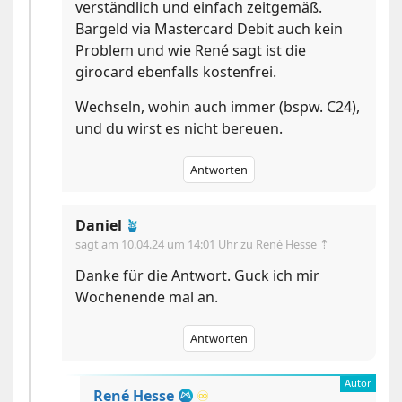
verständlich und einfach zeitgemäß.
Bargeld via Mastercard Debit auch kein
Problem und wie René sagt ist die
girocard ebenfalls kostenfrei.
Wechseln, wohin auch immer (bspw. C24),
und du wirst es nicht bereuen.
Antworten
Daniel
🪴
sagt am
10.04.24 um 14:01 Uhr
zu René Hesse ⇡
Danke für die Antwort. Guck ich mir
Wochenende mal an.
Antworten
René Hesse
♾️