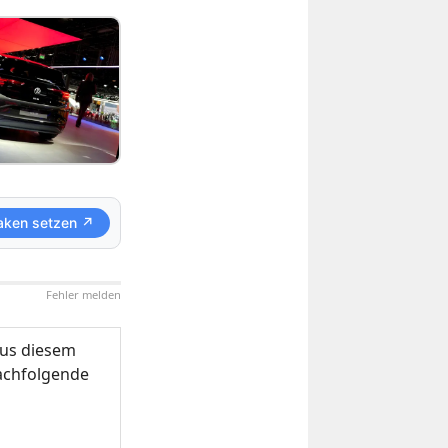
aken setzen ↗
Fehler melden
us diesem
nachfolgende