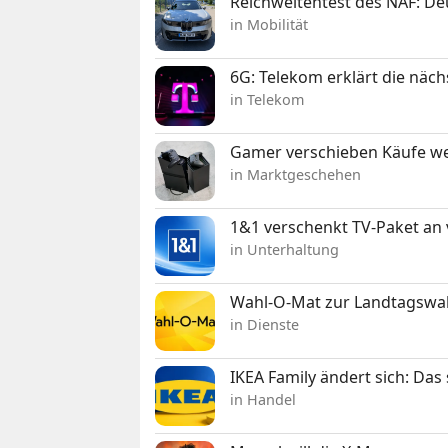
Reichweitentest des NAF: D
in Mobilität
6G: Telekom erklärt die näc
in Telekom
Gamer verschieben Käufe we
in Marktgeschehen
1&1 verschenkt TV-Paket an
in Unterhaltung
Wahl-O-Mat zur Landtagswahl
in Dienste
IKEA Family ändert sich: Da
in Handel