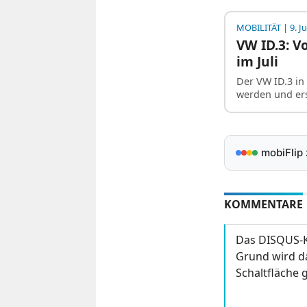
MOBILITÄT
| 9. Ju
VW ID.3: V
im Juli
Der VW ID.3 in 
werden und er
mobiFlip
KOMMENTARE
Das DISQUS-K
Grund wird da
Schaltfläche g