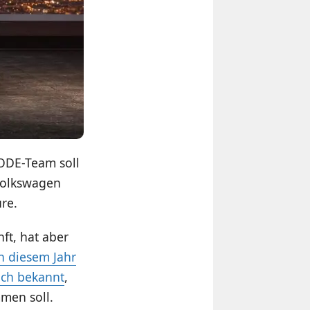
CODE-Team soll
Volkswagen
re.
ft, hat aber
n diesem Jahr
ch bekannt
,
men soll.