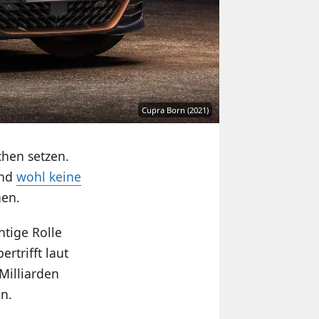
Cupra Born (2021)
chen setzen.
und
wohl keine
hen.
tige Rolle
trifft laut
Milliarden
n.