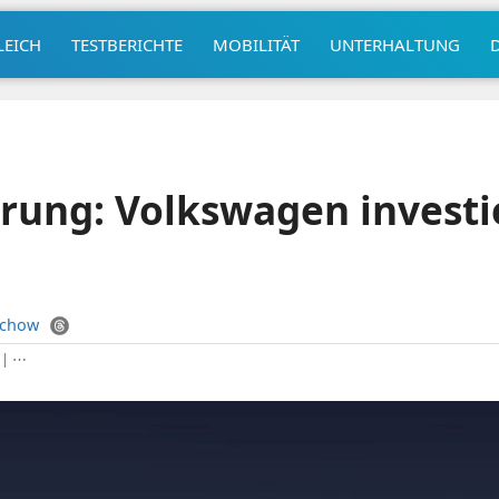
LEICH
TESTBERICHTE
MOBILITÄT
UNTERHALTUNG
ierung: Volkswagen investi
uchow
|
⋯