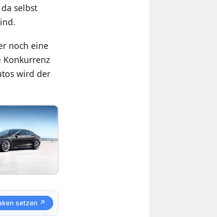
da selbst
ind.
er noch eine
e Konkurrenz
utos wird der
aken setzen ↗