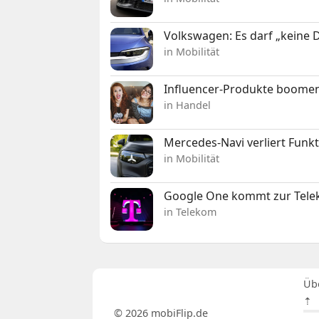
Volkswagen: Es darf „keine
in Mobilität
Influencer-Produkte boomen
in Handel
Mercedes-Navi verliert Funk
in Mobilität
Google One kommt zur Telek
in Telekom
Üb
⇡
© 2026 mobiFlip.de