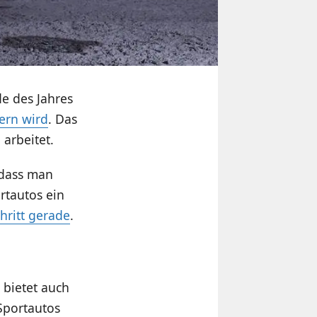
de des Jahres
uern wird
. Das
 arbeitet.
 dass man
rtautos ein
hritt gerade
.
 bietet auch
 Sportautos