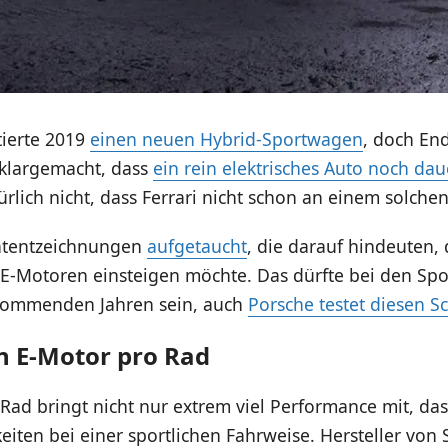
tierte 2019
einen neuen Hybrid-Sportwagen
, doch En
klargemacht, dass
ein rein elektrisches Auto noch da
ürlich nicht, dass Ferrari nicht schon an einem solchen
Patentzeichnungen
aufgetaucht
, die darauf hindeuten,
r E-Motoren einsteigen möchte. Das dürfte bei den Spo
kommenden Jahren sein, auch
Porsche testet diesen Sc
in E-Motor pro Rad
Rad bringt nicht nur extrem viel Performance mit, das
iten bei einer sportlichen Fahrweise. Hersteller von