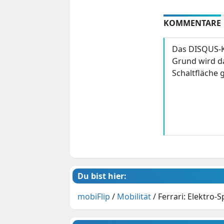
KOMMENTARE
Das DISQUS-K
Grund wird da
Schaltfläche g
Du bist hier:
mobiFlip
/
Mobilität
/
Ferrari: Elektro