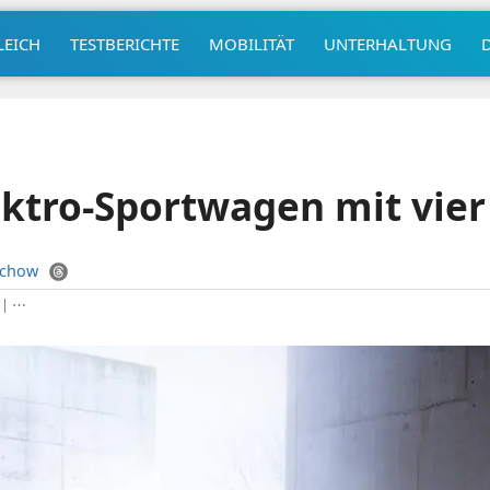
LEICH
TESTBERICHTE
MOBILITÄT
UNTERHALTUNG
lektro-Sportwagen mit vie
uchow
|
⋯