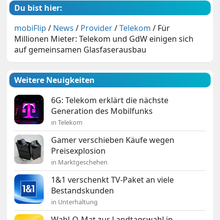
Du bist hier:
mobiFlip
/
News
/
Provider
/
Telekom
/
Für
Millionen Mieter: Telekom und GdW einigen sich
auf gemeinsamen Glasfaserausbau
Weitere Neuigkeiten
6G: Telekom erklärt die nächste
Generation des Mobilfunks
in Telekom
Gamer verschieben Käufe wegen
Preisexplosion
in Marktgeschehen
1&1 verschenkt TV-Paket an viele
Bestandskunden
in Unterhaltung
Wahl-O-Mat zur Landtagswahl in