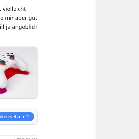
vielleicht
te mir aber gut
ll ja angeblich
aken setzen ↗
Fehler melden