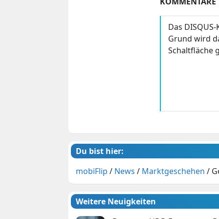
KOMMENTARE
Das DISQUS-K
Grund wird da
Schaltfläche g
Du bist hier:
mobiFlip
/
News
/
Marktgeschehen
/
G
Weitere Neuigkeiten