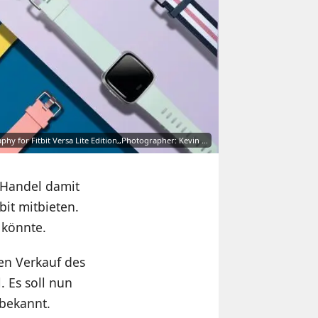
y for Fitbit Versa Lite Edition,,Photographer: Kevin …
 Handel damit
bit mitbieten.
 könnte.
den Verkauf des
 Es soll nun
nbekannt.