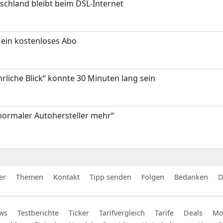
chland bleibt beim DSL-Internet
ein kostenloses Abo
hrliche Blick“ könnte 30 Minuten lang sein
 normaler Autohersteller mehr“
er
Themen
Kontakt
Tipp senden
Folgen
Bedanken
D
ws
Testberichte
Ticker
Tarifvergleich
Tarife
Deals
Mob