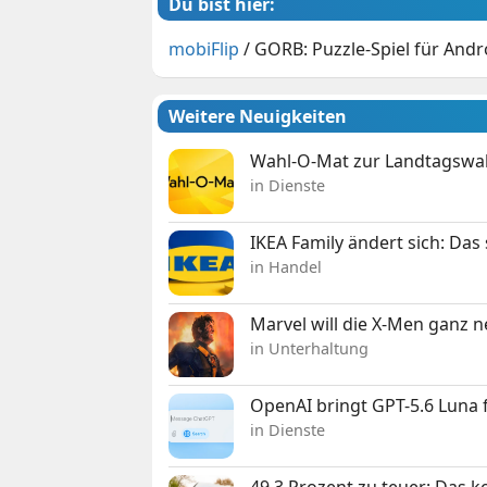
Du bist hier:
mobiFlip
/
GORB: Puzzle-Spiel für Andro
Weitere Neuigkeiten
Wahl-O-Mat zur Landtagswahl
in Dienste
IKEA Family ändert sich: Da
in Handel
Marvel will die X-Men ganz 
in Unterhaltung
OpenAI bringt GPT-5.6 Luna
in Dienste