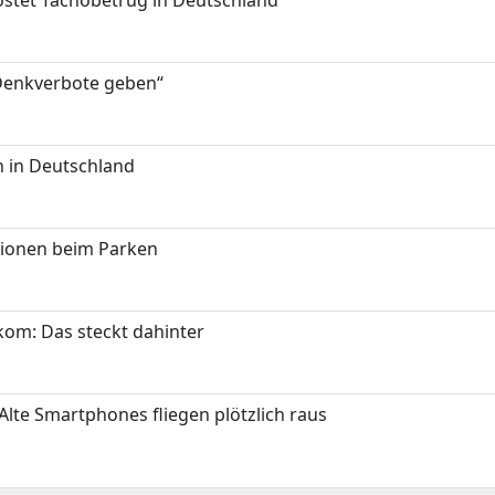
kostet Tachobetrug in Deutschland
 Denkverbote geben“
 in Deutschland
tionen beim Parken
om: Das steckt dahinter
Alte Smartphones fliegen plötzlich raus