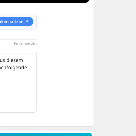
aken setzen ↗
Fehler melden
us diesem
nachfolgende