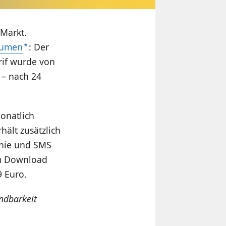
 Markt.
lumen
: Der
arif wurde von
 – nach 24
monatlich
hält zusätzlich
fonie und SMS
im Download
9 Euro.
ndbarkeit