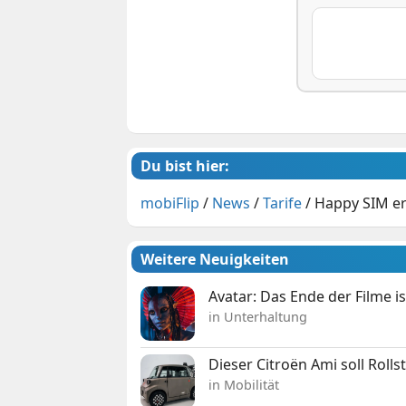
Du bist hier:
mobiFlip
/
News
/
Tarife
/
Happy SIM e
Weitere Neuigkeiten
Avatar: Das Ende der Filme is
in Unterhaltung
Dieser Citroën Ami soll Roll
in Mobilität