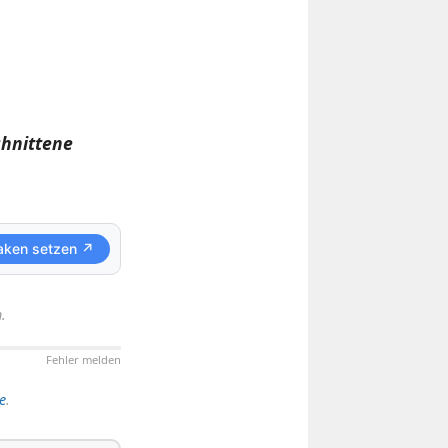
chnittene
aken setzen ↗
.
Fehler melden
e
.