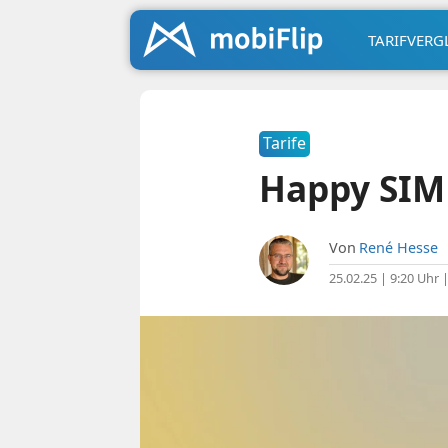
TARIFVERG
Tarife
Happy SIM
Von
René Hesse
25.02.25 | 9:20 Uhr