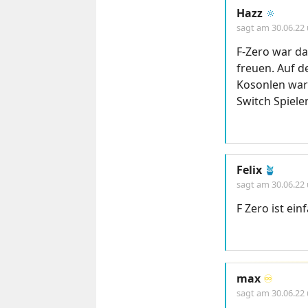
Hazz
🔅
sagt am
30.06.22
F-Zero war da
freuen. Auf 
Kosonlen war 
Switch Spiele
Felix
🪴
sagt am
30.06.22
F Zero ist ei
max
♾️
sagt am
30.06.22