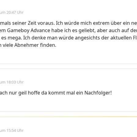
 um 20:47 Uhr
mals seiner Zeit voraus. Ich würde mich extrem über ein n
dem Gameboy Advance habe ich es geliebt, aber auch auf d
es mega. Ich denke man würde angesichts der aktuellen Fl
n viele Abnehmer finden.
 um 18:03 Uhr
nfach nur geil hoffe da kommt mal ein Nachfolger!
 um 15:54 Uhr