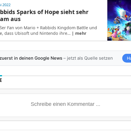
ni 2022
bbids Sparks of Hope sieht sehr
sam aus
oßer Fan von Mario + Rabbids Kingdom Battle und
e, dass Ubisoft und Nintendo ihre…
| mehr
 zuerst in deinen Google News
– jetzt als Quelle setzen
H
E