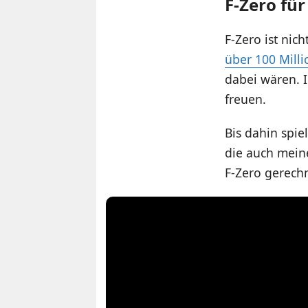
F-Zero für
F-Zero ist nic
über 100 Milli
dabei wären. I
freuen.
Bis dahin spie
die auch meine
F-Zero gerech