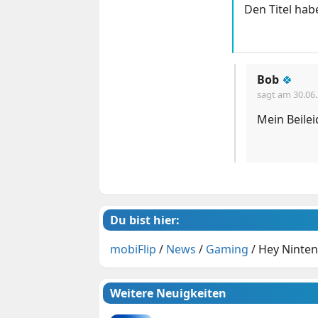
Den Titel hab
Bob
🍀
sagt am
30.06
Mein Beilei
Du bist hier:
mobiFlip
/
News
/
Gaming
/
Hey Nintend
Weitere Neuigkeiten