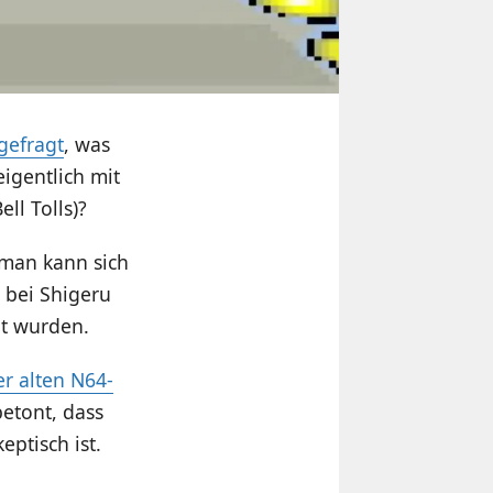
gefragt
, was
eigentlich mit
ll Tolls)?
 man kann sich
 bei Shigeru
nt wurden.
er alten N64-
betont, dass
eptisch ist.