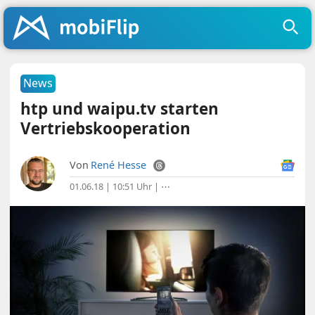
News
htp und waipu.tv starten
Vertriebskooperation
Von
René Hesse
01.06.18 | 10:51 Uhr
|
⋯