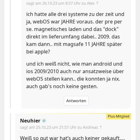
sagt am
26.10.23 um 9:57 Uhr
zu Alex ⇡
ich hatte alle drei systeme zu der zeit und
ja, webOS war JAHRE voraus. der pre per
se. magnetisches laden und das "dock"
direkt im lieferumfang dabei.. 2009. das
kam dann.. mit magsafe 11 JAHRE später
bei apple?
und ich weiß nicht, wie man android und
ios 2009/2010 auch nur ansatzweise über
webOS stellen kann.. die konnten ja nix.
auch gab's noch keine gesten.
Antworten
Neuhier
🔆
sagt am
25.10.23 um 21:57 Uhr
zu Andreas ⇡
Weiß so gut war hat’s auch keiner gekauft….