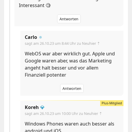
Interessant 🧐
Antworten
Carlo
🔅
sagt am
26.10.23 um 8:44 Uhr
zu Neuhier ⇡
WebOS war aber wirklich gut. Apple und
Google waren aber, was das Marketing
angeht halt besser und vor allem
Finanziell potenter
Antworten
Koreh
💎
sagt am
26.10.23 um 10:00 Uhr
zu Neuhier ⇡
Windows Phones waren auch besser als
android und iOS.