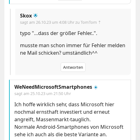
Skox
🌟
sagt am
26.10.23 um 4:08 Uhr
zu TomTom ⇡
typo "…dass der größer Fehler..".
musste man schon immer für Fehler melden
ne Mail schicken? umständlich^^
Antworten
WeNeedMicrosoftSmartphones
☀️
sagt am
25.10.23 um 21:50 Uhr
Ich hoffe wirklich sehr, dass Microsoft hier
nochmal ernsthaft investiert und erneut
angreift, Massenmarkt-tauglich.
Normale Android-Smartphones von Microsoft
sehe ich auch als die beste Variante an.