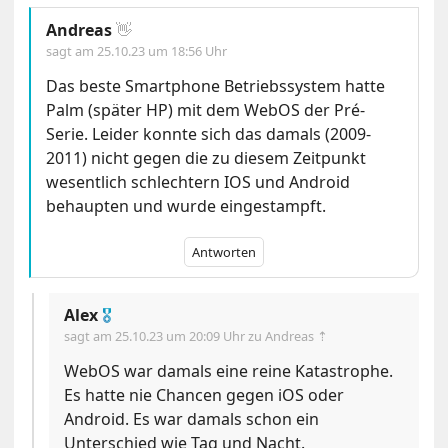
Andreas
👋
sagt am
25.10.23 um 18:56 Uhr
Das beste Smartphone Betriebssystem hatte
Palm (später HP) mit dem WebOS der Pré-
Serie. Leider konnte sich das damals (2009-
2011) nicht gegen die zu diesem Zeitpunkt
wesentlich schlechtern IOS und Android
behaupten und wurde eingestampft.
Antworten
Alex
🎖
sagt am
25.10.23 um 20:09 Uhr
zu Andreas ⇡
WebOS war damals eine reine Katastrophe.
Es hatte nie Chancen gegen iOS oder
Android. Es war damals schon ein
Unterschied wie Tag und Nacht.