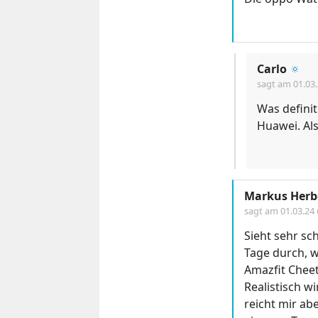
Carlo
🔅
sagt am
01.03
Was definit
Huawei. Als
Markus Herb
sagt am
01.03.24
Sieht sehr sc
Tage durch, w
Amazfit Cheet
Realistisch wi
reicht mir a