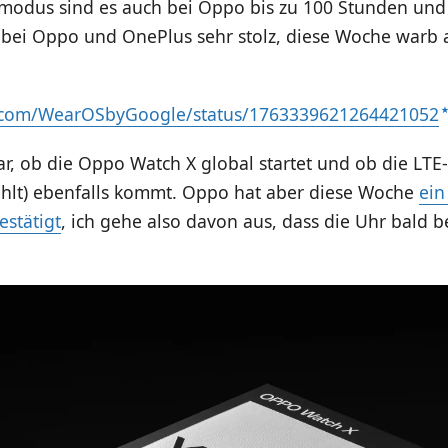
modus sind es auch bei Oppo bis zu 100 Stunden und 
 bei Oppo und OnePlus sehr stolz, diese Woche warb
er.com/WearOSbyGoogle/status/1763339621264421052
lar, ob die Oppo Watch X global startet und ob die LTE
ehlt) ebenfalls kommt. Oppo hat aber diese Woche
ein
estätigt
, ich gehe also davon aus, dass die Uhr bald b