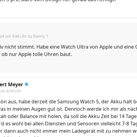
.24 um 9:48 Uhr
zu Danny ⇡
iv nicht stimmt. Habe eine Watch Ultra von Apple und eine
 ob nur Apple tolle Uhren baut.
ert Meyer
🌟
 um 8:54 Uhr
hön aus, habe derzeit die Samsung Watch 5, der Akku hält be
as in meinen Augen gut ist. Dennoch werde ich mir als näc
ah oder Balance mit holen, da soll die Akku Zeit bei 14 Tage
rd es wohl bei allen Diensten und Sensoren vielleicht 7-8 Ta
ber dann auch nicht immer mein Ladegerät mit zu nehmen w