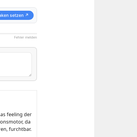
aken setzen ↗
Fehler melden
as feeling der
ionsmotor, da
n, furchtbar.