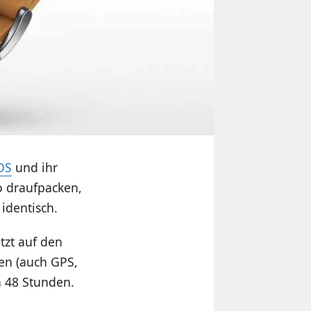
OS
und ihr
o draufpacken,
identisch.
tzt auf den
en (auch GPS,
n 48 Stunden.