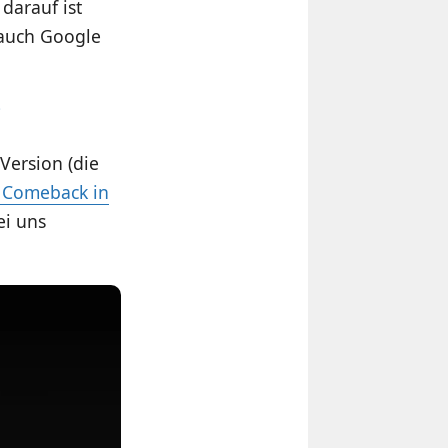
darauf ist
 auch Google
-Version (die
 Comeback in
ei uns