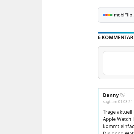
mobiFlip
6 KOMMENTAR
Danny
👋
sagt am
01.03.24
Trage aktuell
Apple Watch i
kommt einfac
Die oppo Watc