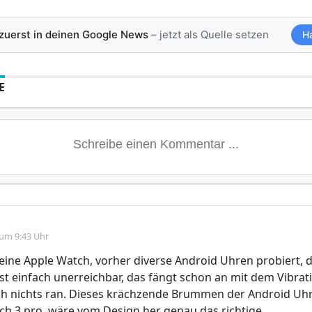
 zuerst in deinen Google News
– jetzt als Quelle setzen
H
E
 um 9:43 Uhr
 eine Apple Watch, vorher diverse Android Uhren probiert, d
st einfach unerreichbar, das fängt schon an mit dem Vibrat
h nichts ran. Dieses krächzende Brummen der Android Uhre
h 3 pro, wäre vom Design her genau das richtige.