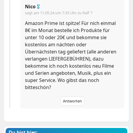
Nico
🎖
sagt am
11.05.24 um 7:35 Uhr
zu Ralf ⇡
Amazon Prime ist spitze! Für nich einmal
8€ im Monat bestelle ich Produkte für
unter 10 oder 20€ und bekomme sie
kostenlos am nächten oder
Übernächsten tag geliefert (alle anderen
verlangen LIEFERGEBÜHREN), dazu
bekomme ich noch kostenlos neu Filme
und Serien angeboten, Musik, plus ein
super Service. Wo gibst das noch
bitteschön?
Antworten
Du bist hier: