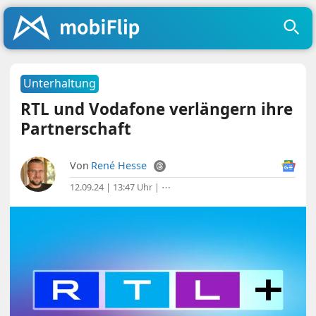
Unterhaltung
RTL und Vodafone verlängern ihre
Partnerschaft
Von
René Hesse
12.09.24 | 13:47 Uhr
|
⋯