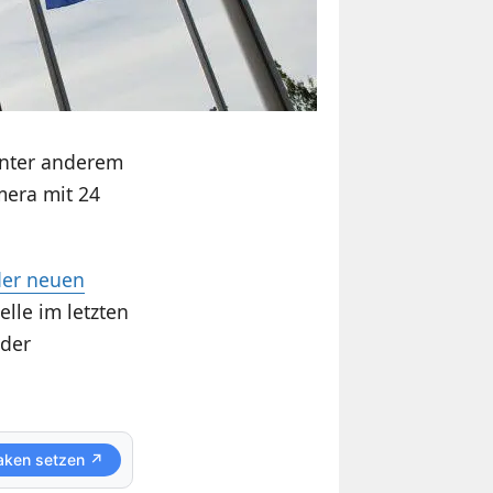
unter anderem
mera mit 24
der neuen
lle im letzten
 der
aken setzen ↗