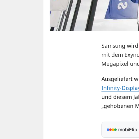
Samsung wird 
mit dem Exyno
Megapixel und
Ausgeliefert w
Infinity-Displa
und diesem Ja
„gehobenen Mi
mobiFlip