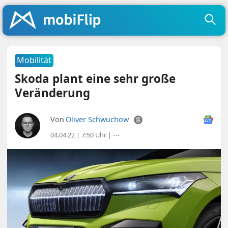
Mobilität
Skoda plant eine sehr große
Veränderung
Von
Oliver Schwuchow
04.04.22 | 7:50 Uhr
|
⋯