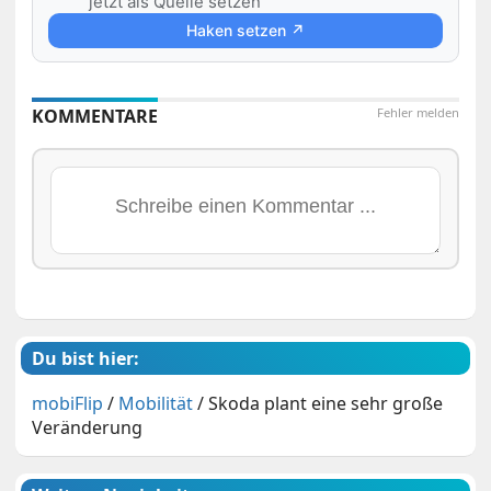
jetzt als Quelle setzen
Haken setzen ↗
KOMMENTARE
Fehler melden
Du bist hier:
mobiFlip
/
Mobilität
/
Skoda plant eine sehr große
Veränderung