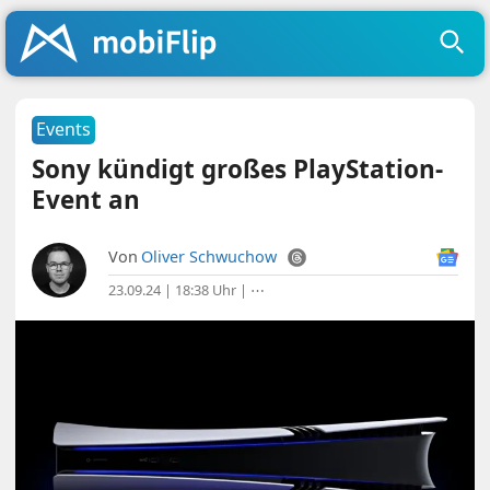
Events
Sony kündigt großes PlayStation-
Event an
Von
Oliver Schwuchow
23.09.24 | 18:38 Uhr
|
⋯