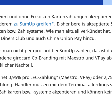
iert und ohne Fixkosten Kartenzahlungen akzeptiere
nderem
zu SumUp greifen
. Bisher bereits akzeptiert
rten bzw. Zahlsysteme. Wie man aktuell verkündet ha
, Diners Club und auch China Union Pay hinzu.
 man nicht per girocard bei SumUp zahlen, das ist d
ndene girocard Co-Branding mit Maestro und VPay abe
klicher Nachteil.
et 0,95% pro „EC-Zahlung“ (Maestro, VPay) oder 2,7
hlung. Händler müssen mit dem Terminal allerdings st
 Zahlkarten bzw. -systeme akzeptieren und können kei