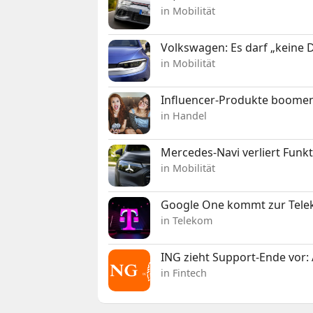
in Mobilität
Volkswagen: Es darf „keine
in Mobilität
Influencer-Produkte boomen
in Handel
Mercedes-Navi verliert Funk
in Mobilität
Google One kommt zur Telek
in Telekom
ING zieht Support-Ende vor: 
in Fintech