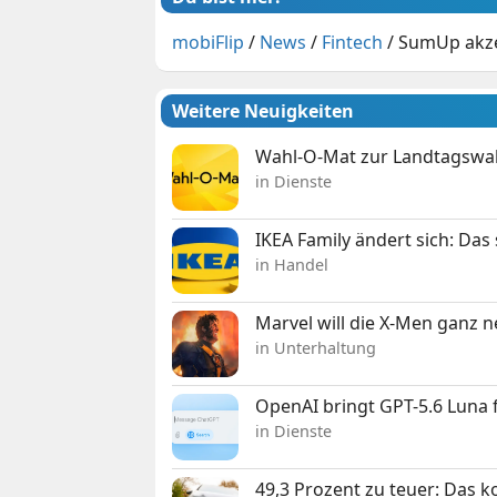
mobiFlip
/
News
/
Fintech
/
SumUp akzep
Weitere Neuigkeiten
Wahl-O-Mat zur Landtagswahl
in Dienste
IKEA Family ändert sich: Da
in Handel
Marvel will die X-Men ganz 
in Unterhaltung
OpenAI bringt GPT-5.6 Luna
in Dienste
49,3 Prozent zu teuer: Das 