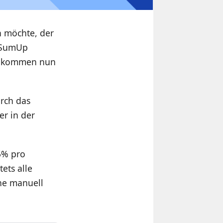
n möchte, der
e SumUp
t, kommen nun
urch das
r in der
5% pro
ets alle
ne manuell