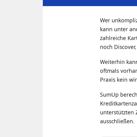
Wer unkompliz
kann unter a
zahlreiche Ka
noch Discover
Weiterhin kann
oftmals vorha
Praxis kein wir
SumUp berechn
Kreditkartenza
unterstützten
ausschließen.