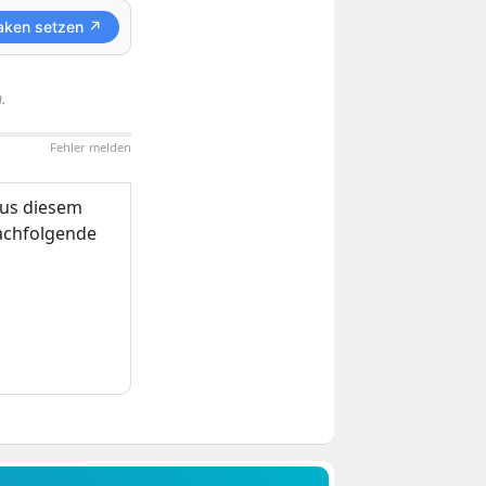
aken setzen ↗
.
Fehler melden
us diesem
nachfolgende