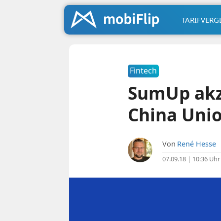
TARIFVERG
Fintech
SumUp akze
China Uni
Von
René Hesse
07.09.18 | 10:36 Uhr