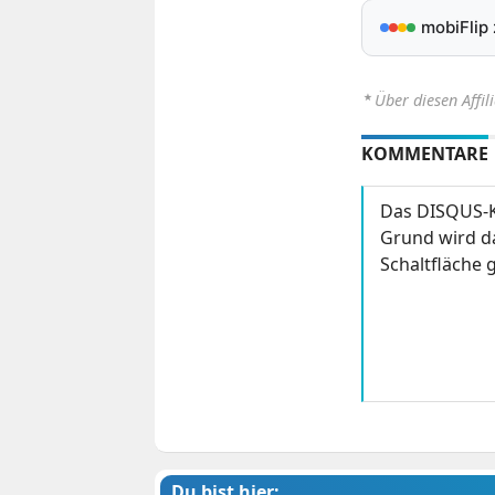
mobiFlip
⋆
Über diesen Affil
KOMMENTARE
Das DISQUS-K
Grund wird da
Schaltfläche g
Du bist hier: