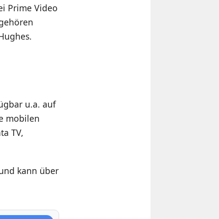
bei Prime Video
 gehören
 Hughes.
ügbar u.a. auf
e mobilen
ta TV,
 und kann über