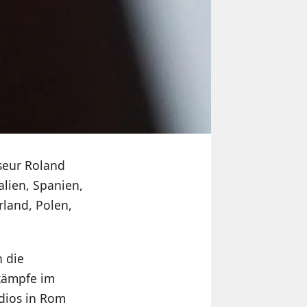
seur Roland
alien, Spanien,
rland, Polen,
n die
kämpfe im
udios in Rom