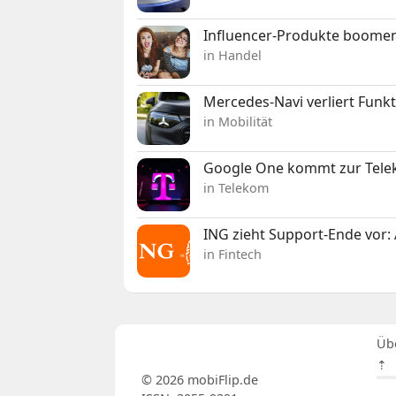
Influencer-Produkte boomen
in Handel
Mercedes-Navi verliert Funk
in Mobilität
Google One kommt zur Telek
in Telekom
ING zieht Support-Ende vor: 
in Fintech
Üb
⇡
© 2026 mobiFlip.de