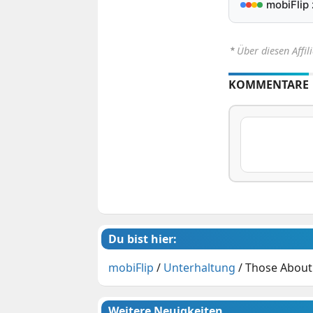
mobiFlip
⋆
Über diesen Affil
KOMMENTARE
Du bist hier:
mobiFlip
/
Unterhaltung
/
Those About 
Weitere Neuigkeiten