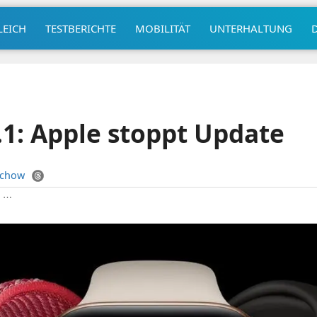
LEICH
TESTBERICHTE
MOBILITÄT
UNTERHALTUNG
1: Apple stoppt Update
uchow
|
⋯