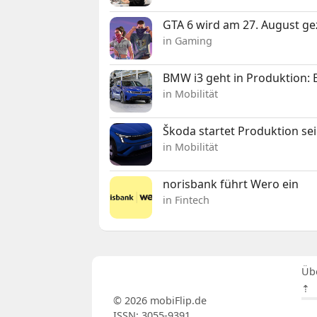
GTA 6 wird am 27. August ge
in Gaming
BMW i3 geht in Produktion: El
in Mobilität
Škoda startet Produktion se
in Mobilität
norisbank führt Wero ein
in Fintech
Üb
⇡
© 2026 mobiFlip.de
ISSN: 3055-9391