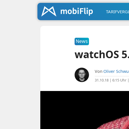
TARIFVERG
News
watchOS 5.
Von
Oliver Schw
31.10.18 | 6:15 Uhr