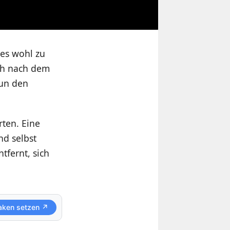
es wohl zu
ch nach dem
nun den
rten. Eine
d selbst
tfernt, sich
.
aken setzen ↗