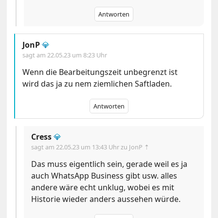
Antworten
JonP
💎
sagt am
22.05.23 um 8:23 Uhr
Wenn die Bearbeitungszeit unbegrenzt ist
wird das ja zu nem ziemlichen Saftladen.
Antworten
Cress
💎
sagt am
22.05.23 um 13:43 Uhr
zu JonP ⇡
Das muss eigentlich sein, gerade weil es ja
auch WhatsApp Business gibt usw. alles
andere wäre echt unklug, wobei es mit
Historie wieder anders aussehen würde.