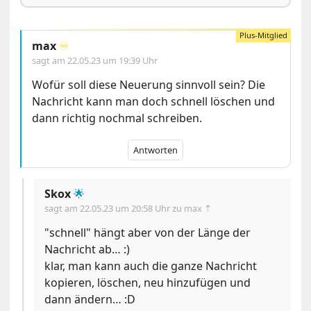
max
♾️
sagt am
22.05.23 um 19:39 Uhr
Wofür soll diese Neuerung sinnvoll sein? Die
Nachricht kann man doch schnell löschen und
dann richtig nochmal schreiben.
Antworten
Skox
🌟
sagt am
22.05.23 um 20:58 Uhr
zu max ⇡
"schnell" hängt aber von der Länge der
Nachricht ab… :)
klar, man kann auch die ganze Nachricht
kopieren, löschen, neu hinzufügen und
dann ändern… :D