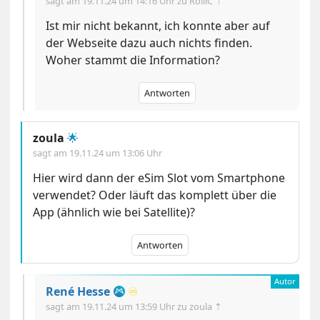
sagt am
19.11.24 um 14:16 Uhr
zu RolliC ⇡
Ist mir nicht bekannt, ich konnte aber auf
der Webseite dazu auch nichts finden.
Woher stammt die Information?
Antworten
zoula
🌟
sagt am
19.11.24 um 13:06 Uhr
Hier wird dann der eSim Slot vom Smartphone
verwendet? Oder läuft das komplett über die
App (ähnlich wie bei Satellite)?
Antworten
René Hesse
♾️
sagt am
19.11.24 um 13:59 Uhr
zu zoula ⇡