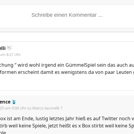
lli
👋
 um 8:21 Uhr
chung “ wird wohl irgend ein GümmelSpiel sein das auch a
formen erscheint damit es wenigstens da von paar Leuten 
ence
🪴
.25 um 0:08 Uhr
zu Marco Iaconelli ⇡
ox ist am Ende, lustig letztes Jahr hieß es auf Twitter noch 
tirb weil keine Spiele, jetzt heißt es x Box stirbt weil keine 
ole