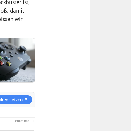
ckbuster ist,
roß, damit
issen wir
aken setzen ↗
Fehler melden