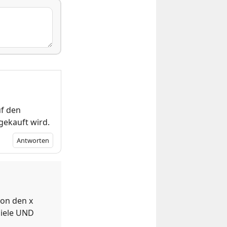
uf den
gekauft wird.
Antworten
von den x
Spiele UND