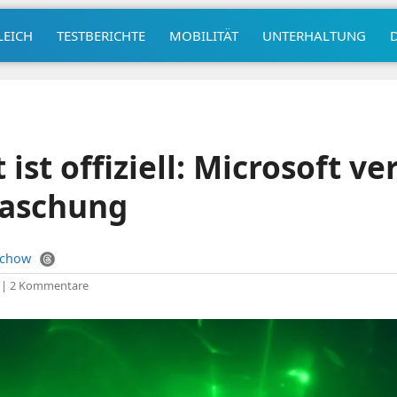
LEICH
TESTBERICHTE
MOBILITÄT
UNTERHALTUNG
ist offiziell: Microsoft ve
raschung
uchow
|
2 Kommentare