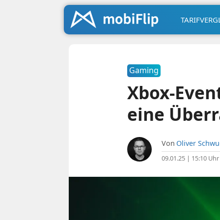
TARIFVERG
Gaming
Xbox-Event 
eine Über
Von
Oliver Schw
09.01.25 | 15:10 Uhr