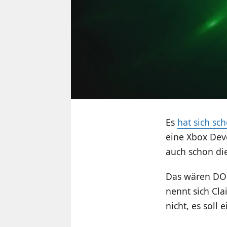
Es
hat sich sc
eine Xbox Deve
auch schon die
Das wären DOO
nennt sich Cla
nicht, es soll