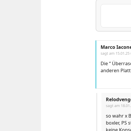
Marco Iacone
sagt am
15.01.25
Die “ Überras
anderen Platt
Relodveng
sagt am
18.01
so wahr x B
boxler, PS s
keine Kons