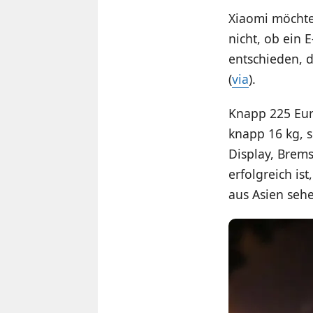
Xiaomi möchte
nicht, ob ein
entschieden, d
(
via
).
Knapp 225 Eur
knapp 16 kg, s
Display, Brems
erfolgreich is
aus Asien seh