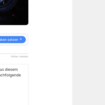
aken setzen ↗
Fehler melden
us diesem
nachfolgende