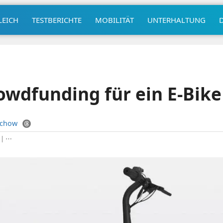
LEICH
TESTBERICHTE
MOBILITÄT
UNTERHALTUNG
owdfunding für ein E-Bike
uchow
|
⋯