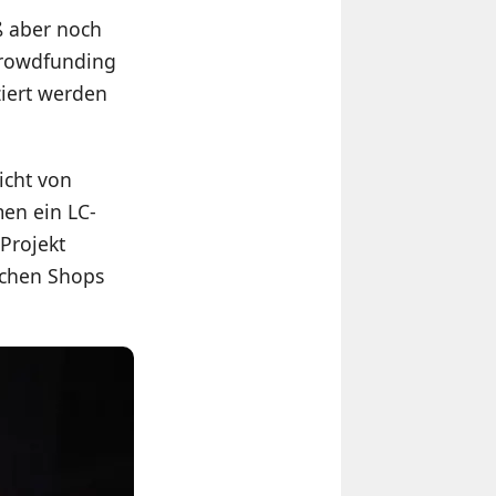
ß aber noch
Crowdfunding
ziert werden
icht von
men ein LC-
Projekt
lichen Shops