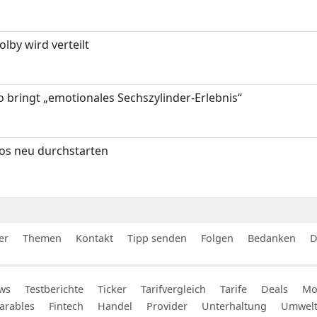
by wird verteilt
 bringt „emotionales Sechszylinder-Erlebnis“
tos neu durchstarten
er
Themen
Kontakt
Tipp senden
Folgen
Bedanken
D
ws
Testberichte
Ticker
Tarifvergleich
Tarife
Deals
Mob
arables
Fintech
Handel
Provider
Unterhaltung
Umwel