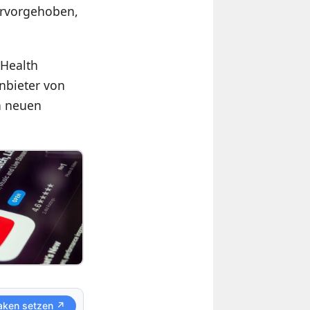
ervorgehoben,
 Health
nbieter von
n neuen
aken setzen ↗