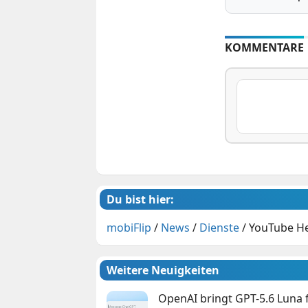
KOMMENTARE
Du bist hier:
mobiFlip
/
News
/
Dienste
/
YouTube He
Weitere Neuigkeiten
OpenAI bringt GPT-5.6 Luna