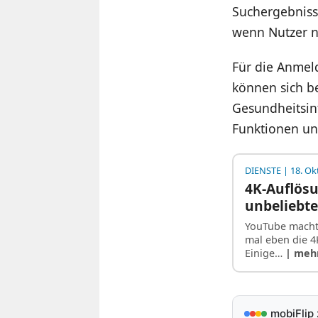
Suchergebniss
wenn Nutzer 
Für die Anmel
können sich b
Gesundheitsin
Funktionen u
DIENSTE
| 18. Ok
4K-Auflösu
unbeliebt
YouTube macht
mal eben die 4
Einige…
| meh
mobiFlip