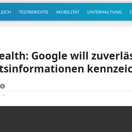
LEICH
TESTBERICHTE
MOBILITÄT
UNTERHALTUNG
alth: Google will zuverlä
tsinformationen kennzei
|
⋯