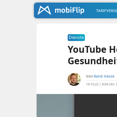
TARIFVERG
Dienste
YouTube He
Gesundhei
Von
René Hesse
19.10.22 | 9:04 Uhr