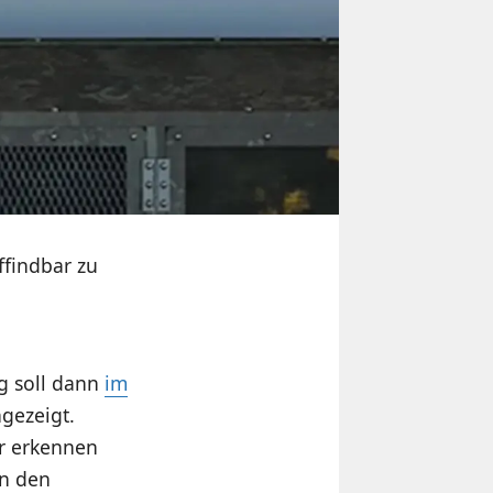
ffindbar zu
g soll dann
im
gezeigt.
er erkennen
in den