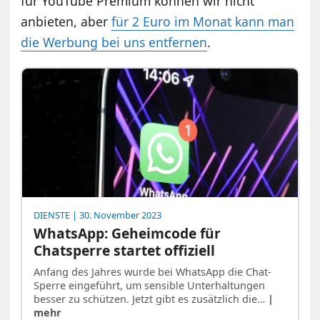
für YouTube Premium können wir nicht
anbieten, aber
für 2 Euro im Monat kann man
die Werbung bei uns entfernen
.
DIENSTE
| 30. November 2023
WhatsApp: Geheimcode für
Chatsperre startet offiziell
Anfang des Jahres wurde bei WhatsApp die Chat-
Sperre eingeführt, um sensible Unterhaltungen
besser zu schützen. Jetzt gibt es zusätzlich die…
|
mehr